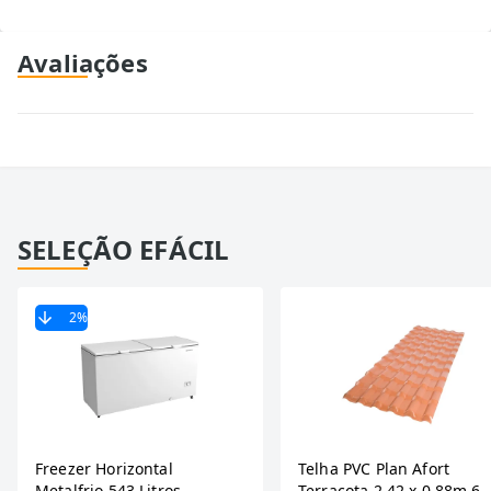
Avaliações
SELEÇÃO EFÁCIL
2
%
Freezer Horizontal
Telha PVC Plan Afort
Metalfrio 543 Litros
Terracota 2,42 x 0,88m 6