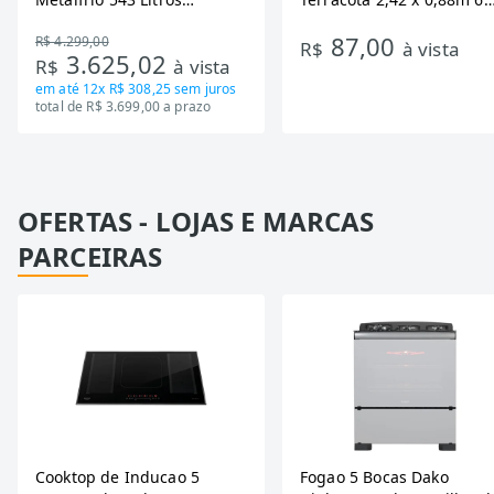
DA550IF - Dupla Ação,
Ondas
87,00
R$ 4.299,00
Tecnologia Inverter, Branco,
R$
à vista
3.625,02
R$
à vista
Bivolt
em até
12x R$ 308,25
sem juros
total de R$ 3.699,00 a prazo
OFERTAS - LOJAS E MARCAS
PARCEIRAS
Cooktop de Inducao 5
Fogao 5 Bocas Dako