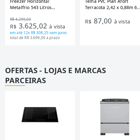
Freezer Horizontal
Telha PVC Plan Afort
Metalfrio 543 Litros
Terracota 2,42 x 0,88m 6
DA550IF - Dupla Ação,
Ondas
87,00
R$ 4.299,00
Tecnologia Inverter, Branco,
R$
à vista
3.625,02
R$
à vista
Bivolt
em até
12x R$ 308,25
sem juros
total de R$ 3.699,00 a prazo
OFERTAS - LOJAS E MARCAS
PARCEIRAS