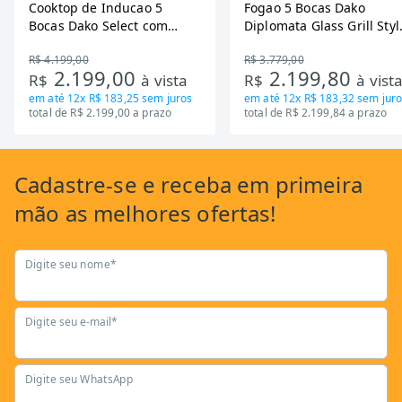
Cooktop de Inducao 5
Fogao 5 Bocas Dako
Bocas Dako Select com
Diplomata Glass Grill Styl
Zona Flexivel 220V
Timer Bivolt
R$ 4.199,00
R$ 3.779,00
2.199,00
2.199,80
R$
à vista
R$
à vist
em até
12x R$ 183,25
sem juros
em até
12x R$ 183,32
sem juro
total de R$ 2.199,00 a prazo
total de R$ 2.199,84 a prazo
Cadastre-se
e receba em primeira
mão as
melhores ofertas!
Digite seu nome*
Digite seu e-mail*
Digite seu WhatsApp