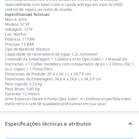
reparabilidade com baixo custo e rapida entrega em mais de 6500
centros de reparo ao redor do mundo.
Especificacoes Tecnicas:
Marca: Arno
Modelo: SCSP
Voltagem: 127V
Cor: Marfim
Potencia: 1170W
Pressao: 15 BAR
Tipo de Material: Plastico
Capacidade do reservatorio de agua: 1,2L removivel
Conteudo da Embalagem: 1 Cafeteira Arno Opio Soleil + 1 Manual de
Instrucoes + 1 Colher medidora com compactador de po + 2 Filtros (De 1
ou 2 copos) + 1 Porta-Filtro
Dimensoes do Produto: 29 A x 20,1 L x 29,7 P cm
Dimensoes da Embalagem: 34,6 A x 24,6 L x 34,3 P cm
Peso Liquido: 3,20 kg
Peso Bruto: 5,80 Kg
Garantia: 12 meses
Arno Espresso Steam e Pump Opio Soleil - A combinacao perfeita entre
estilo retro e cafe de qualidade profissional em sua casa!
Especificações técnicas e atributos