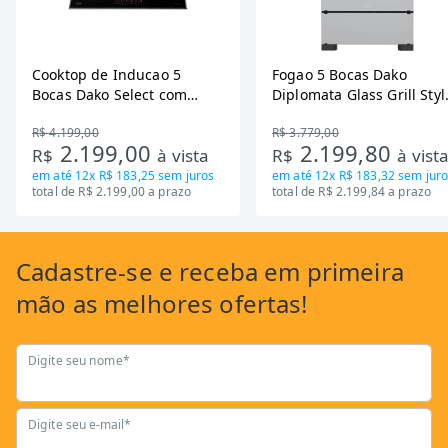
Cooktop de Inducao 5
Fogao 5 Bocas Dako
Bocas Dako Select com
Diplomata Glass Grill Styl
Zona Flexivel 220V
Timer Bivolt
R$ 4.199,00
R$ 3.779,00
2.199,00
2.199,80
R$
à vista
R$
à vist
em até
12x R$ 183,25
sem juros
em até
12x R$ 183,32
sem juro
total de R$ 2.199,00 a prazo
total de R$ 2.199,84 a prazo
Cadastre-se
e receba em primeira
mão as
melhores ofertas!
Digite seu nome*
Digite seu e-mail*