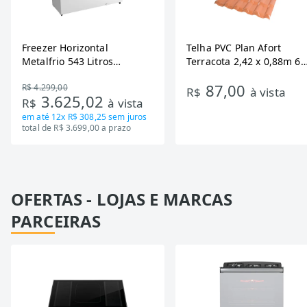
Freezer Horizontal
Telha PVC Plan Afort
Metalfrio 543 Litros
Terracota 2,42 x 0,88m 6
DA550IF - Dupla Ação,
Ondas
87,00
R$ 4.299,00
Tecnologia Inverter, Branco,
R$
à vista
3.625,02
R$
à vista
Bivolt
em até
12x R$ 308,25
sem juros
total de R$ 3.699,00 a prazo
OFERTAS - LOJAS E MARCAS
PARCEIRAS