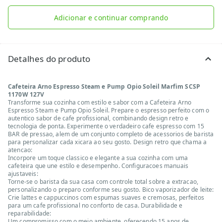
Adicionar e continuar comprando
Detalhes do produto
Cafeteira Arno Espresso Steam e Pump Opio Soleil Marfim SCSP
1170W 127V
Transforme sua cozinha com estilo e sabor com a Cafeteira Arno
Espresso Steam e Pump Opio Soleil. Prepare o espresso perfeito com o
autentico sabor de cafe profissional, combinando design retro e
tecnologia de ponta. Experimente o verdadeiro cafe espresso com 15
BAR de pressao, alem de um conjunto completo de acessorios de barista
para personalizar cada xicara ao seu gosto. Design retro que chama a
atencao:
Incorpore um toque classico e elegante a sua cozinha com uma
cafeteira que une estilo e desempenho. Configuracoes manuais
ajustaveis:
Torne-se o barista da sua casa com controle total sobre a extracao,
personalizando o preparo conforme seu gosto. Bico vaporizador de leite:
Crie lattes e cappuccinos com espumas suaves e cremosas, perfeitos
para um cafe profissional no conforto de casa. Durabilidade e
reparabilidade:
Um compromisso com o meio ambiente, oferecendo 15 anos de