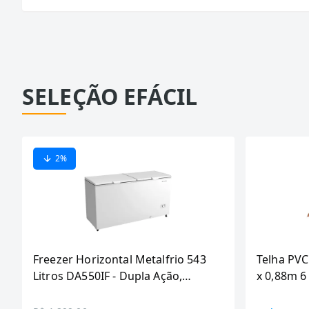
SELEÇÃO EFÁCIL
2
%
Freezer Horizontal Metalfrio 543
Telha PVC
Litros DA550IF - Dupla Ação,
x 0,88m 
Tecnologia Inverter, Branco, Bivolt