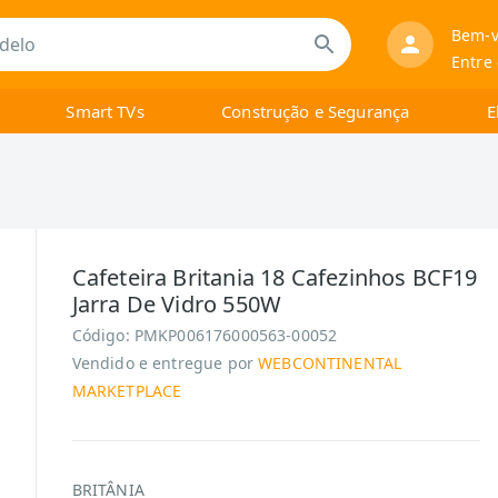
Bem-v
Entre
Smart TVs
Construção e Segurança
E
Cafeteira Britania 18 Cafezinhos BCF19
Jarra De Vidro 550W
Código:
PMKP006176000563-00052
Vendido e entregue por
WEBCONTINENTAL
MARKETPLACE
BRITÂNIA