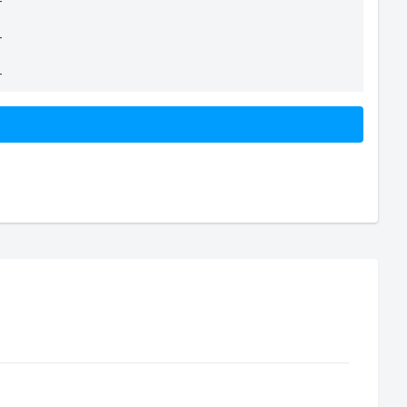
-
-
-