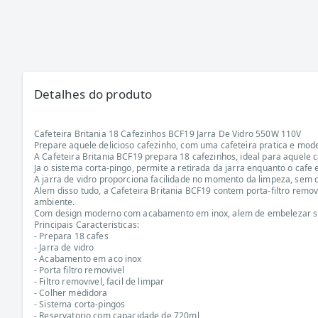
Detalhes do produto
Cafeteira Britania 18 Cafezinhos BCF19 Jarra De Vidro 550W 110V
Prepare aquele delicioso cafezinho, com uma cafeteira pratica e mod
A Cafeteira Britania BCF19 prepara 18 cafezinhos, ideal para aquele 
Ja o sistema corta-pingo, permite a retirada da jarra enquanto o ca
A jarra de vidro proporciona facilidade no momento da limpeza, sem 
Alem disso tudo, a Cafeteira Britania BCF19 contem porta-filtro remov
ambiente.
Com design moderno com acabamento em inox, alem de embelezar sua c
Principais Caracteristicas:
- Prepara 18 cafes
- Jarra de vidro
- Acabamento em aco inox
- Porta filtro removivel
- Filtro removivel, facil de limpar
- Colher medidora
- Sistema corta-pingos
- Reservatorio com capacidade de 720ml