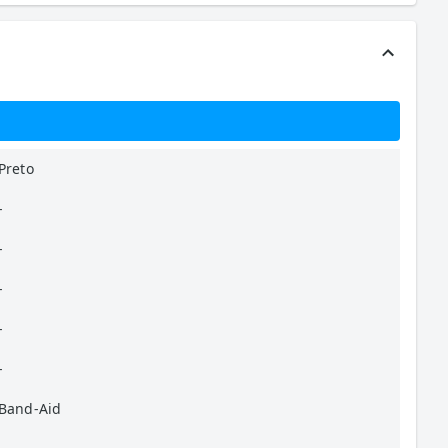
Preto
-
-
-
-
-
Band-Aid