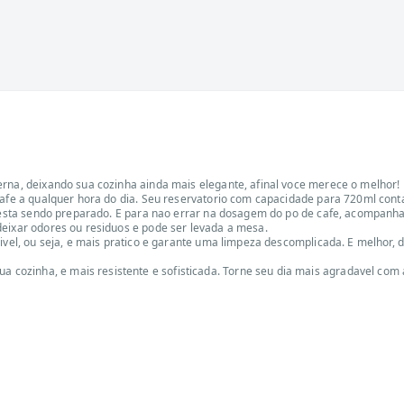
erna, deixando sua cozinha ainda mais elegante, afinal voce merece o melhor!
cafe a qualquer hora do dia. Seu reservatorio com capacidade para 720ml cont
fe esta sendo preparado. E para nao errar na dosagem do po de cafe, acompanha
deixar odores ou residuos e pode ser levada a mesa.
ivel, ou seja, e mais pratico e garante uma limpeza descomplicada. E melhor, 
ozinha, e mais resistente e sofisticada. Torne seu dia mais agradavel com a 