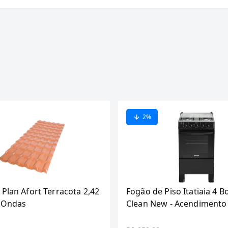
2
%
 Plan Afort Terracota 2,42
Fogão de Piso Itatiaia 4 B
6 Ondas
Clean New - Acendimento
Preto