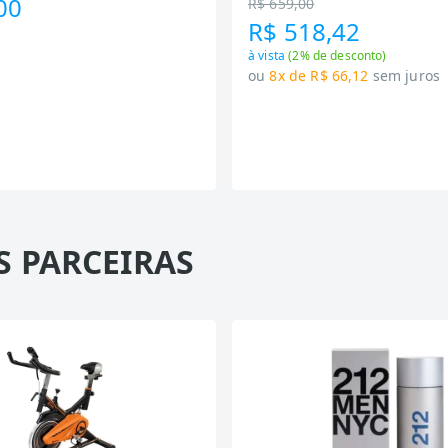
00
R$ 659,00
R$ 518,42
à vista
(
2
% de desconto)
ou
8x de R$ 66,12
sem juros
S PARCEIRAS