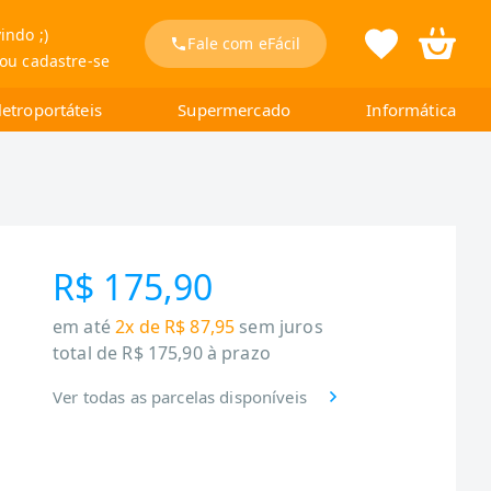
indo ;)
Fale com eFácil
 ou cadastre-se
letroportáteis
Supermercado
Informática
R$ 175,90
em até
2x de R$ 87,95
sem juros
total de
R$ 175,90
à prazo
Ver todas as parcelas disponíveis