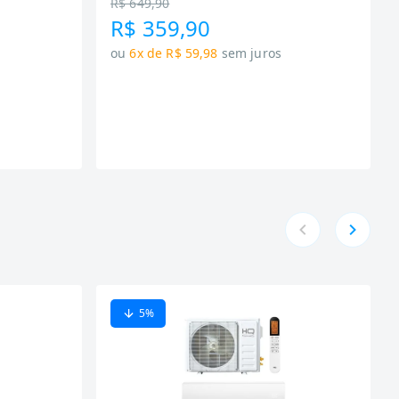
R$ 649,90
R$ 359,90
ou
6x de R$ 59,98
sem juros
5
%