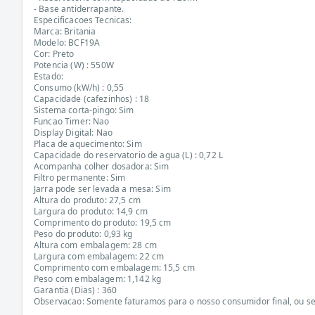
- Base antiderrapante.
Especificacoes Tecnicas:
Marca: Britania
Modelo: BCF19A
Cor: Preto
Potencia (W) : 550W
Estado:
Consumo (kW/h) : 0,55
Capacidade (cafezinhos) : 18
Sistema corta-pingo: Sim
Funcao Timer: Nao
Display Digital: Nao
Placa de aquecimento: Sim
Capacidade do reservatorio de agua (L) : 0,72 L
Acompanha colher dosadora: Sim
Filtro permanente: Sim
Jarra pode ser levada a mesa: Sim
Altura do produto: 27,5 cm
Largura do produto: 14,9 cm
Comprimento do produto: 19,5 cm
Peso do produto: 0,93 kg
Altura com embalagem: 28 cm
Largura com embalagem: 22 cm
Comprimento com embalagem: 15,5 cm
Peso com embalagem: 1,142 kg
Garantia (Dias) : 360
Observacao: Somente faturamos para o nosso consumidor final, ou sej