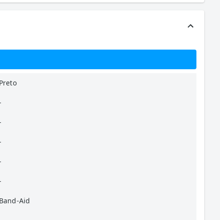
Preto
-
-
-
-
-
Band-Aid