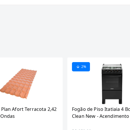
2
%
 Plan Afort Terracota 2,42
Fogão de Piso Itatiaia 4 B
6 Ondas
Clean New - Acendimento
Preto