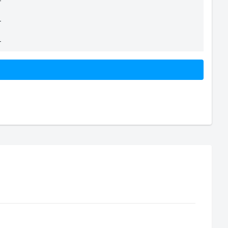
-
-
-