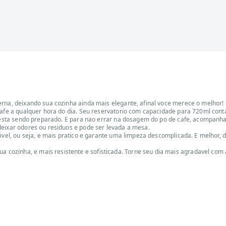
erna, deixando sua cozinha ainda mais elegante, afinal voce merece o melhor!
cafe a qualquer hora do dia. Seu reservatorio com capacidade para 720ml cont
fe esta sendo preparado. E para nao errar na dosagem do po de cafe, acompanha
deixar odores ou residuos e pode ser levada a mesa.
ivel, ou seja, e mais pratico e garante uma limpeza descomplicada. E melhor, 
ozinha, e mais resistente e sofisticada. Torne seu dia mais agradavel com a 