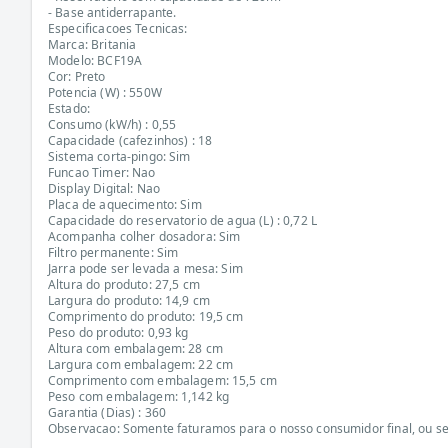
- Base antiderrapante.
Especificacoes Tecnicas:
Marca: Britania
Modelo: BCF19A
Cor: Preto
Potencia (W) : 550W
Estado:
Consumo (kW/h) : 0,55
Capacidade (cafezinhos) : 18
Sistema corta-pingo: Sim
Funcao Timer: Nao
Display Digital: Nao
Placa de aquecimento: Sim
Capacidade do reservatorio de agua (L) : 0,72 L
Acompanha colher dosadora: Sim
Filtro permanente: Sim
Jarra pode ser levada a mesa: Sim
Altura do produto: 27,5 cm
Largura do produto: 14,9 cm
Comprimento do produto: 19,5 cm
Peso do produto: 0,93 kg
Altura com embalagem: 28 cm
Largura com embalagem: 22 cm
Comprimento com embalagem: 15,5 cm
Peso com embalagem: 1,142 kg
Garantia (Dias) : 360
Observacao: Somente faturamos para o nosso consumidor final, ou sej