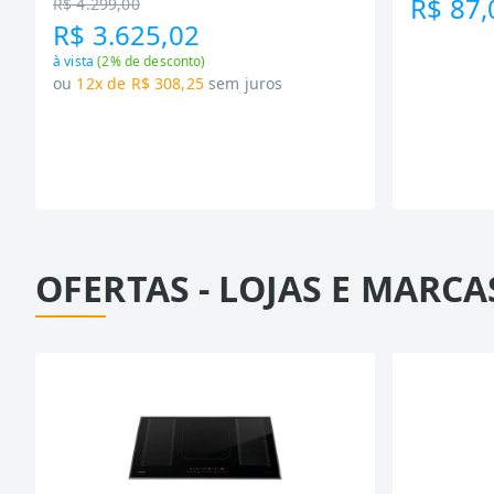
R$ 87,
R$ 4.299,00
R$ 3.625,02
à vista
(
2
% de desconto)
ou
12x de R$ 308,25
sem juros
OFERTAS - LOJAS E MARCA