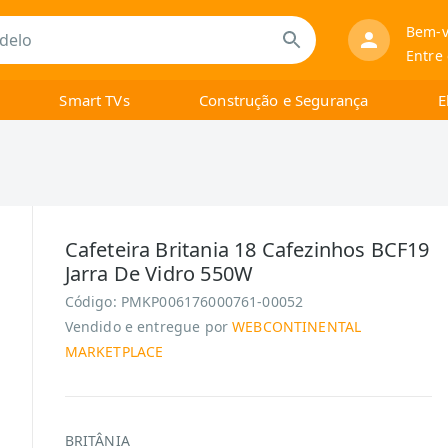
Bem-v
Entre
Smart TVs
Construção e Segurança
E
Cafeteira Britania 18 Cafezinhos BCF19
Jarra De Vidro 550W
Código:
PMKP006176000761-00052
Vendido e entregue por
WEBCONTINENTAL
MARKETPLACE
BRITÂNIA