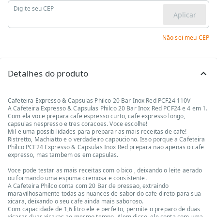
Digite seu CEP
Aplicar
Não sei meu CEP
Detalhes do produto
Cafeteira Expresso & Capsulas Philco 20 Bar Inox Red PCF24 110V
A Cafeteira Expresso & Capsulas Philco 20 Bar Inox Red PCF24 e 4 em 1.
Com ela voce prepara cafe espresso curto, cafe expresso longo,
capsulas nespresso e tres coracoes. Voce escolhe!
Mil e uma possibilidades para preparar as mais receitas de cafe!
Ristretto, Machiatto e o verdadeiro cappuciono. Isso porque a Cafeteira
Philco PCF24 Expresso & Capsulas Inox Red prepara nao apenas o cafe
expresso, mas tambem os em capsulas.
Voce pode testar as mais receitas com o bico , deixando o leite aerado
ou formando uma espuma cremosa e consistente.
A Cafeteira Philco conta com 20 Bar de pressao, extraindo
maravilhosamente todas as nuances de sabor do cafe direto para sua
xicara, deixando o seu cafe ainda mais saboroso.
Com capacidade de 1,6 litro ele e perfeito, permite o preparo de duas
xicaras duas xicaras ao mesmo tempo. Alem disso, ele conta com uma