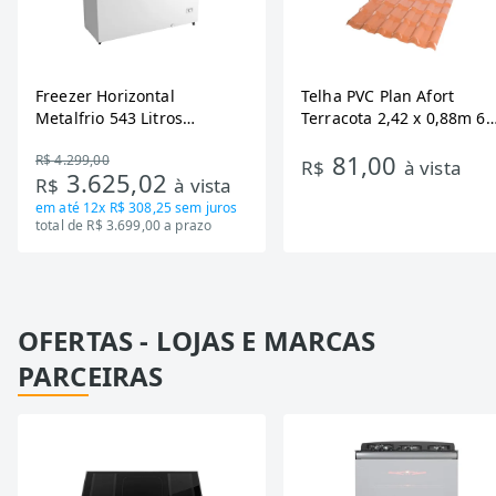
Freezer Horizontal
Telha PVC Plan Afort
Metalfrio 543 Litros
Terracota 2,42 x 0,88m 6
DA550IF - Dupla Ação,
Ondas
81,00
R$ 4.299,00
Tecnologia Inverter, Branco,
R$
à vista
3.625,02
R$
à vista
Bivolt
em até
12x R$ 308,25
sem juros
total de R$ 3.699,00 a prazo
OFERTAS - LOJAS E MARCAS
PARCEIRAS