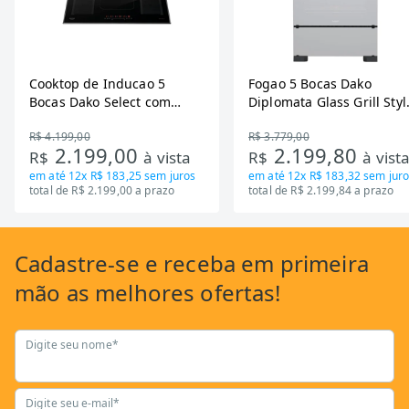
Cooktop de Inducao 5
Fogao 5 Bocas Dako
Bocas Dako Select com
Diplomata Glass Grill Styl
Zona Flexivel 220V
Timer Bivolt
R$ 4.199,00
R$ 3.779,00
2.199,00
2.199,80
R$
à vista
R$
à vist
em até
12x R$ 183,25
sem juros
em até
12x R$ 183,32
sem juro
total de R$ 2.199,00 a prazo
total de R$ 2.199,84 a prazo
Cadastre-se
e receba em primeira
mão as
melhores ofertas!
Digite seu nome*
Digite seu e-mail*