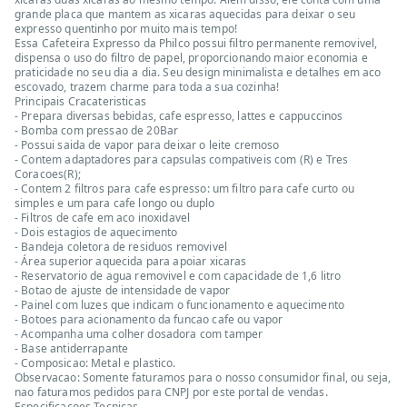
grande placa que mantem as xicaras aquecidas para deixar o seu
expresso quentinho por muito mais tempo!
Essa Cafeteira Expresso da Philco possui filtro permanente removivel,
dispensa o uso do filtro de papel, proporcionando maior economia e
praticidade no seu dia a dia. Seu design minimalista e detalhes em aco
escovado, trazem charme para toda a sua cozinha!
Principais Cracateristicas
- Prepara diversas bebidas, cafe espresso, lattes e cappuccinos
- Bomba com pressao de 20Bar
- Possui saida de vapor para deixar o leite cremoso
- Contem adaptadores para capsulas compativeis com (R) e Tres
Coracoes(R);
- Contem 2 filtros para cafe espresso: um filtro para cafe curto ou
simples e um para cafe longo ou duplo
- Filtros de cafe em aco inoxidavel
- Dois estagios de aquecimento
- Bandeja coletora de residuos removivel
- Área superior aquecida para apoiar xicaras
- Reservatorio de agua removivel e com capacidade de 1,6 litro
- Botao de ajuste de intensidade de vapor
- Painel com luzes que indicam o funcionamento e aquecimento
- Botoes para acionamento da funcao cafe ou vapor
- Acompanha uma colher dosadora com tamper
- Base antiderrapante
- Composicao: Metal e plastico.
Observacao: Somente faturamos para o nosso consumidor final, ou seja,
nao faturamos pedidos para CNPJ por este portal de vendas.
Especificacoes Tecnicas