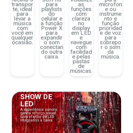
transpor
para
as
microfon
te, ideal
playlists
funções
e ou
para
do
com
instrume
levar a
celular e
clareza
nto e
música
a função
no
função
com
Power X
display
prioridad
você em
para
em LED
e de voz
qualquer
expandir
e
para
ocasião.
o som
navegue
sobrepo
conectan
com
r o som
do outra
facilidad
da
caixa.
e pelas
música.
pastas
de
músicas.
ILUMINAÇ
ÃO COM
SHOW DE
LED
A experiência sonora
ganha reforço visual
com efeitos de LED
integrados à caixa.