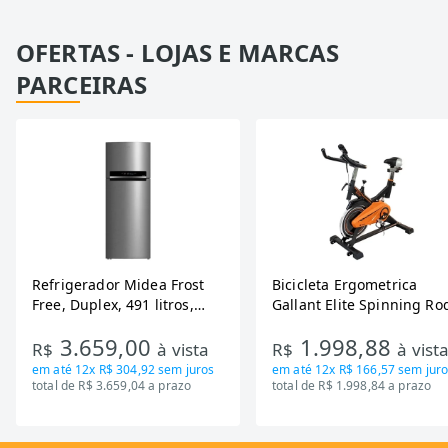
OFERTAS - LOJAS E MARCAS
PARCEIRAS
Refrigerador Midea Frost
Bicicleta Ergometrica
Free, Duplex, 491 litros,
Gallant Elite Spinning Ro
Inverter, Inox e Bivolt (MD-
de Inercia 13KG ate 110K
3.659,00
1.998,88
RT650EVK463)
Mecanica GSB13HBTA-PT
R$
à vista
R$
à vist
em até
12x R$ 304,92
sem juros
em até
12x R$ 166,57
sem juro
total de R$ 3.659,04 a prazo
total de R$ 1.998,84 a prazo