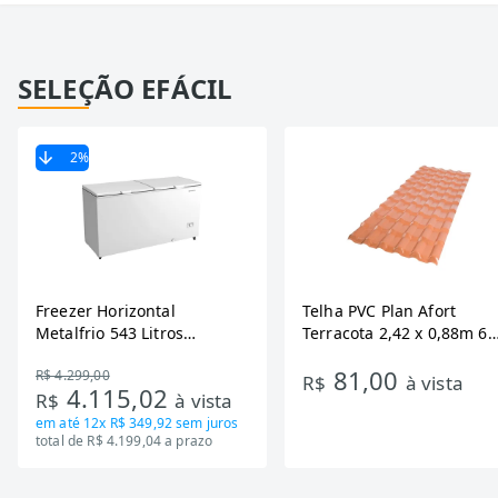
SELEÇÃO EFÁCIL
2
%
Freezer Horizontal
Telha PVC Plan Afort
Metalfrio 543 Litros
Terracota 2,42 x 0,88m 6
DA550IF - Dupla Ação,
Ondas
81,00
R$ 4.299,00
Tecnologia Inverter, Branco,
R$
à vista
4.115,02
R$
à vista
Bivolt
em até
12x R$ 349,92
sem juros
total de R$ 4.199,04 a prazo