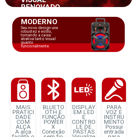
RENOVADO
E
MODERNO
Seu novo design une
robustez e estilo,
tornando a caixa
atrativa tanto visual
quanto
funcionalmente.
MAIS
BLUETO
DISPLAY
PARA
PRATICI
OTH E
EM LED
VOZ E
DADE
FUNÇÃO
E
INSTRU
COM
POWER
CONTRO
MENTO
ALÇA
X
LE DE
Possui
A alça
Conexão
PASTAS
entrada
facilita o
sem fio
Visualize
para