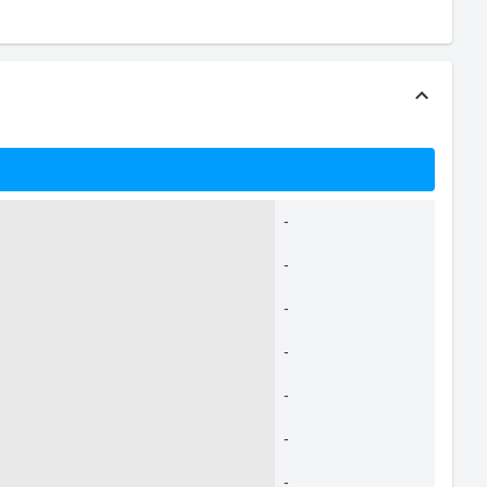
-
-
-
-
-
-
-