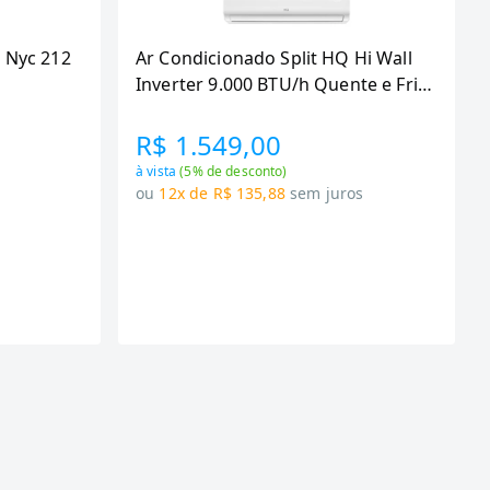
 Nyc 212
Ar Condicionado Split HQ Hi Wall
Inverter 9.000 BTU/h Quente e Frio
Monofasico Branco
VIHT9KCH3S2S23 -
R$ 1.549,00
à vista
(
5
% de desconto)
s
ou
12x de R$ 135,88
sem juros