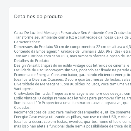
Detalhes do produto
Caixa De Luz Led Message: Personalize Seu Ambiente Com Criatividad
Transforme seu ambiente com a luz e criatividade da nossa Caixa de L
Caracteristicas:
Dimensoes do Produto: 30 cm de comprimento x 22 cm de altura x 4,3
Conteudo da Embalagem: 1 unidade de luminaria LED, 96 slides (letra
Tensao: Funciona com cabo USB, mas tambem oferece a opcao de uso
Detalhes do Produto:
Design Versatil: Inspirado no estilo vintage dos letreiros de cinema, e
Facilidade de Uso: Montagem simples, podendo ser fixado na parede
Economia de Energia: Consumo baixo, garantindo eficiencia energetic
Ideal para Diversas Ocasioes: Decore quartos, mesas de festas, sal
Diversidade de Mensagens: Com 96 slides inclusos, voce tem uma vast
Vantagens:
Criatividade Ilimitada: Troque as mensagens sempre que desejar, com 
Estilo Vintage: O design remete aos letreiros para promover filmes, 
Iluminacao LED: Proporciona uma iluminacao suave e agradavel, que 
Cuidados:
Recomendacoes de Uso: Para melhor desempenho e , utilize somente 
Energia: Caso esteja utilizando as pilhas, nao use o cabo USB, e vice-
Ideal para decoracao em festas, eventos, quartos, home office e como
mas isso nao afeta a funcionalidade nem a possibilidade de troca do i