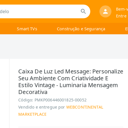
Bem-v
Entre
Smart TVs
Construção e Segurança
E
Caixa De Luz Led Message: Personalize
Seu Ambiente Com Criatividade E
Estilo Vintage - Luminaria Mensagem
Decorativa
Código:
PMKP006446001825-00052
Vendido e entregue por
WEBCONTINENTAL
MARKETPLACE