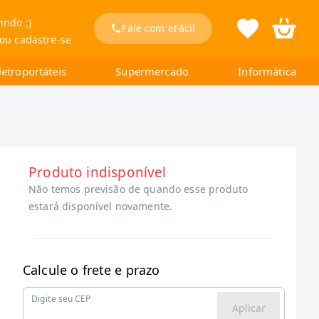
indo ;)
Fale com eFácil
 ou cadastre-se
letroportáteis
Supermercado
Informática
Produto indisponível
Não temos previsão de quando esse produto
estará disponível novamente.
Calcule o frete e prazo
Digite seu CEP
Aplicar