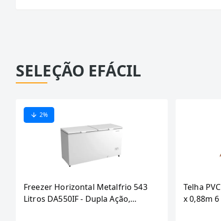
SELEÇÃO EFÁCIL
2
%
Freezer Horizontal Metalfrio 543
Telha PVC
Litros DA550IF - Dupla Ação,
x 0,88m 
Tecnologia Inverter, Branco, Bivolt