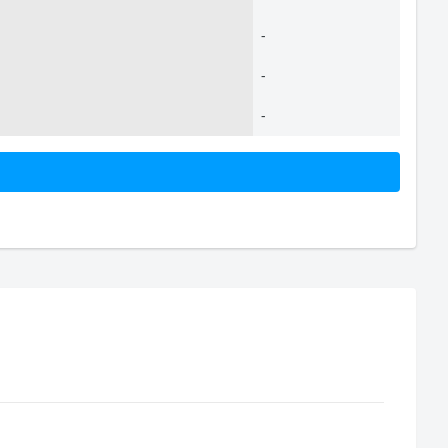
-
-
-