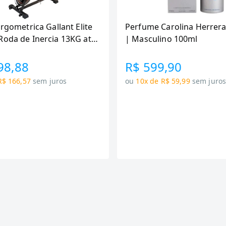
Ergometrica Gallant Elite
Perfume Carolina Herrera
Roda de Inercia 13KG ate
| Masculino 100ml
canica GSB13HBTA-PT
98,88
R$ 599,90
R$ 166,57
sem juros
ou
10x de R$ 59,99
sem juro