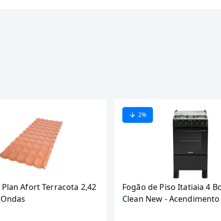
2
%
 Plan Afort Terracota 2,42
Fogão de Piso Itatiaia 4 B
6 Ondas
Clean New - Acendimento
Preto