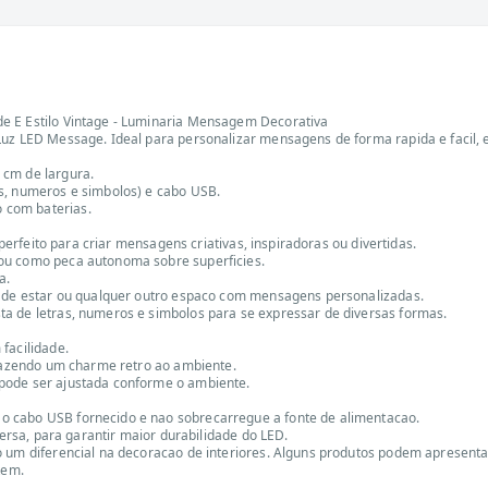
e E Estilo Vintage - Luminaria Mensagem Decorativa
uz LED Message. Ideal para personalizar mensagens de forma rapida e facil, el
 cm de largura.
s, numeros e simbolos) e cabo USB.
 com baterias.
 perfeito para criar mensagens criativas, inspiradoras ou divertidas.
 ou como peca autonoma sobre superficies.
a.
as de estar ou qualquer outro espaco com mensagens personalizadas.
a de letras, numeros e simbolos para se expressar de diversas formas.
facilidade.
trazendo um charme retro ao ambiente.
pode ser ajustada conforme o ambiente.
o cabo USB fornecido e nao sobrecarregue a fonte de alimentacao.
versa, para garantir maior durabilidade do LED.
 um diferencial na decoracao de interiores. Alguns produtos podem apresentar
tem.