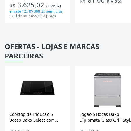
R$
à vista
3.625,02
R$
à vista
Bivolt
em até
12x R$ 308,25
sem juros
total de R$ 3.699,00 a prazo
OFERTAS - LOJAS E MARCAS
PARCEIRAS
Cooktop de Inducao 5
Fogao 5 Bocas Dako
Bocas Dako Select com
Diplomata Glass Grill Styl
Zona Flexivel 220V
Timer Bivolt