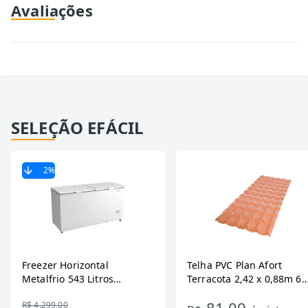
Avaliações
SELEÇÃO EFÁCIL
2
%
Freezer Horizontal
Telha PVC Plan Afort
Metalfrio 543 Litros
Terracota 2,42 x 0,88m 6
DA550IF - Dupla Ação,
Ondas
81,00
R$ 4.299,00
Tecnologia Inverter, Branco,