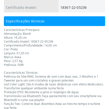
Certificado Anatel:
18367-22-05236
Especificações técnicas
Características Principais:
Alimentação: Bivolt
Altura: 19,20 cm
Certificado Anatel: 18367-22-05236
Comprimento/Profundidade: 14,00 cm
Cor: Preto
Largura: 37,20 cm
Marca: Aiwa
Peso: 2,57 Kg
Potência: 50W
Características Técnicas:
Potência de 50w RMS: Sistema de som com duas vias, 2 Woofers e 1
Tweeter para um som cristalino e graves potentes
Led Color Light: São 6 modos de luzes dinâmicas com efeito Multicolors.
Transforme qualquer ambiente numa festa
Proteção IPX5: Resistente a jatos e respingos de água;
Transmissão via Bluetooth: Faça pareamento com seu smartphone via
Bluetooth e curta sua playlist
Função Tws: Conecte duas Boombox Aiwa ao mesmo tempo e turbine
sua festa