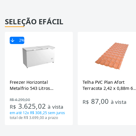
SELEÇÃO EFÁCIL
2
%
Freezer Horizontal
Telha PVC Plan Afort
Metalfrio 543 Litros
Terracota 2,42 x 0,88m 6
DA550IF - Dupla Ação,
Ondas
87,00
R$ 4.299,00
Tecnologia Inverter, Branco,
R$
à vista
3.625,02
R$
à vista
Bivolt
em até
12x R$ 308,25
sem juros
total de R$ 3.699,00 a prazo