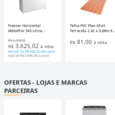
Freezer Horizontal
Telha PVC Plan Afort
Metalfrio 543 Litros
Terracota 2,42 x 0,88m 6
DA550IF - Dupla Ação,
Ondas
81,00
R$ 4.299,00
Tecnologia Inverter, Branco,
R$
à vista
3.625,02
R$
à vista
Bivolt
em até
12x R$ 308,25
sem juros
total de R$ 3.699,00 a prazo
OFERTAS - LOJAS E MARCAS
PARCEIRAS