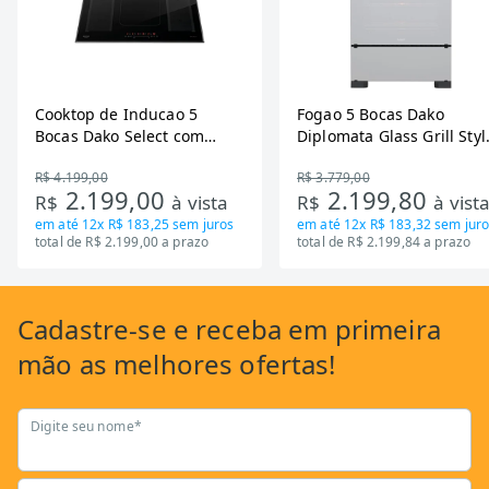
Cooktop de Inducao 5
Fogao 5 Bocas Dako
Bocas Dako Select com
Diplomata Glass Grill Styl
Zona Flexivel 220V
Timer Bivolt
R$ 4.199,00
R$ 3.779,00
2.199,00
2.199,80
R$
à vista
R$
à vist
em até
12x R$ 183,25
sem juros
em até
12x R$ 183,32
sem juro
total de R$ 2.199,00 a prazo
total de R$ 2.199,84 a prazo
Cadastre-se
e receba em primeira
mão as
melhores ofertas!
Digite seu nome*