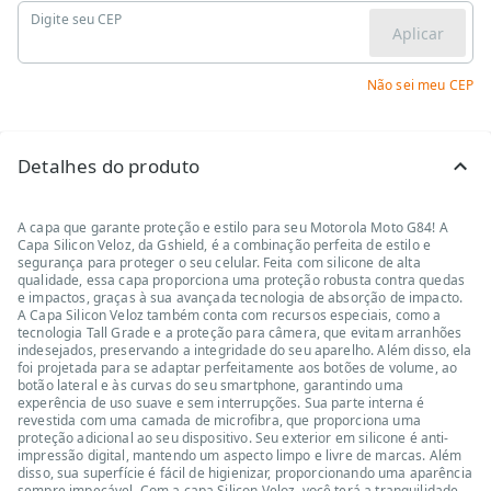
Digite seu CEP
Aplicar
Não sei meu CEP
Detalhes do produto
A capa que garante proteção e estilo para seu Motorola Moto G84! A
Capa Silicon Veloz, da Gshield, é a combinação perfeita de estilo e
segurança para proteger o seu celular. Feita com silicone de alta
qualidade, essa capa proporciona uma proteção robusta contra quedas
e impactos, graças à sua avançada tecnologia de absorção de impacto.
A Capa Silicon Veloz também conta com recursos especiais, como a
tecnologia Tall Grade e a proteção para câmera, que evitam arranhões
indesejados, preservando a integridade do seu aparelho. Além disso, ela
foi projetada para se adaptar perfeitamente aos botões de volume, ao
botão lateral e às curvas do seu smartphone, garantindo uma
experência de uso suave e sem interrupções. Sua parte interna é
revestida com uma camada de microfibra, que proporciona uma
proteção adicional ao seu dispositivo. Seu exterior em silicone é anti-
impressão digital, mantendo um aspecto limpo e livre de marcas. Além
disso, sua superfície é fácil de higienizar, proporcionando uma aparência
sempre impecável. Com a capa Silicon Veloz, você terá a tranquilidade