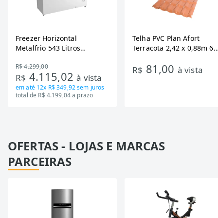
Freezer Horizontal
Telha PVC Plan Afort
Metalfrio 543 Litros
Terracota 2,42 x 0,88m 6
DA550IF - Dupla Ação,
Ondas
81,00
R$ 4.299,00
Tecnologia Inverter, Branco,
R$
à vista
4.115,02
R$
à vista
Bivolt
em até
12x R$ 349,92
sem juros
total de R$ 4.199,04 a prazo
OFERTAS - LOJAS E MARCAS
PARCEIRAS