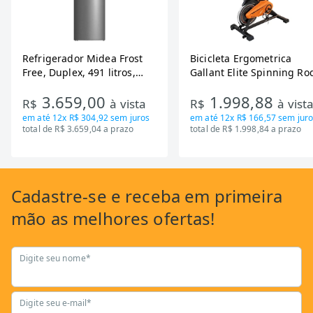
Refrigerador Midea Frost
Bicicleta Ergometrica
Free, Duplex, 491 litros,
Gallant Elite Spinning Ro
Inverter, Inox e Bivolt (MD-
de Inercia 13KG ate 110K
3.659,00
1.998,88
RT650EVK463)
Mecanica GSB13HBTA-PT
R$
à vista
R$
à vist
em até
12x R$ 304,92
sem juros
em até
12x R$ 166,57
sem juro
total de R$ 3.659,04 a prazo
total de R$ 1.998,84 a prazo
Cadastre-se
e receba em primeira
mão as
melhores ofertas!
Digite seu nome*
Digite seu e-mail*