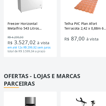
Freezer Horizontal
Telha PVC Plan Afort
Metalfrio 543 Litros
Terracota 2,42 x 0,88m 6
DA550IF - Dupla Ação,
Ondas
87,00
R$ 4.299,00
Tecnologia Inverter, Branco,
R$
à vista
3.527,02
R$
à vista
Bivolt
em até
12x R$ 299,92
sem juros
total de R$ 3.599,04 a prazo
OFERTAS - LOJAS E MARCAS
PARCEIRAS