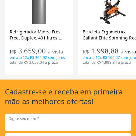
Refrigerador Midea Frost
Bicicleta Ergometrica
Free, Duplex, 491 litros,
Gallant Elite Spinning Ro
Inverter, Inox e Bivolt (MD-
de Inercia 13KG ate 110K
3.659,00
1.998,88
RT650EVK463)
Mecanica GSB13HBTA-PT
R$
à vista
R$
à vist
em até
12x R$ 304,92
sem juros
em até
12x R$ 166,57
sem juro
total de R$ 3.659,04 a prazo
total de R$ 1.998,84 a prazo
Cadastre-se
e receba em primeira
mão as
melhores ofertas!
Digite seu nome*