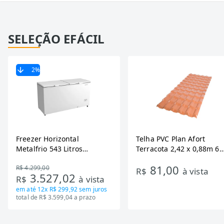
SELEÇÃO EFÁCIL
2
%
Freezer Horizontal
Telha PVC Plan Afort
Metalfrio 543 Litros
Terracota 2,42 x 0,88m 6
DA550IF - Dupla Ação,
Ondas
81,00
R$ 4.299,00
Tecnologia Inverter, Branco,
R$
à vista
3.527,02
R$
à vista
Bivolt
em até
12x R$ 299,92
sem juros
total de R$ 3.599,04 a prazo