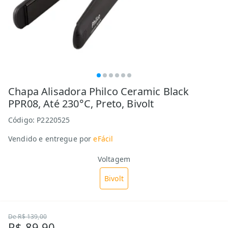
Chapa Alisadora Philco Ceramic Black
PPR08, Até 230°C, Preto, Bivolt
Código:
P2220525
Vendido e entregue por
eFácil
Voltagem
Bivolt
De
R$ 139,00
R$ 89,90