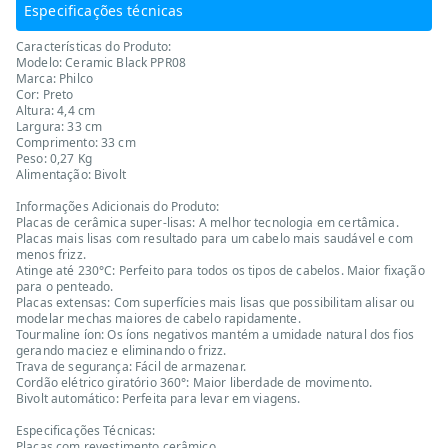
Especificações técnicas
Características do Produto:
Modelo: Ceramic Black PPR08
Marca: Philco
Cor: Preto
Altura: 4,4 cm
Largura: 33 cm
Comprimento: 33 cm
Peso: 0,27 Kg
Alimentação: Bivolt
Informações Adicionais do Produto:
Placas de cerâmica super-lisas: A melhor tecnologia em certâmica.
Placas mais lisas com resultado para um cabelo mais saudável e com
menos frizz.
Atinge até 230°C: Perfeito para todos os tipos de cabelos. Maior fixação
para o penteado.
Placas extensas: Com superfícies mais lisas que possibilitam alisar ou
modelar mechas maiores de cabelo rapidamente.
Tourmaline íon: Os íons negativos mantém a umidade natural dos fios
gerando maciez e eliminando o frizz.
Trava de segurança: Fácil de armazenar.
Cordão elétrico giratório 360°: Maior liberdade de movimento.
Bivolt automático: Perfeita para levar em viagens.
Especificações Técnicas:
Placas com revestimento cerâmico