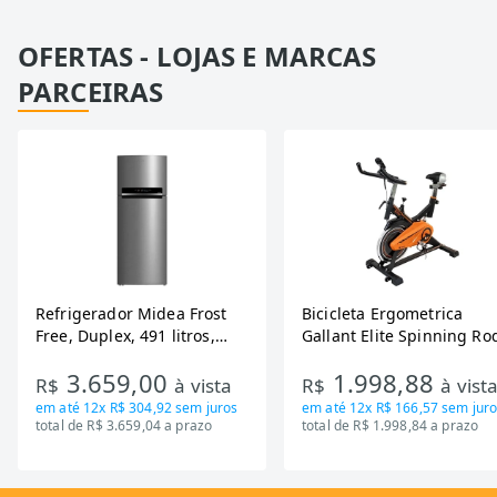
OFERTAS - LOJAS E MARCAS
PARCEIRAS
Refrigerador Midea Frost
Bicicleta Ergometrica
Free, Duplex, 491 litros,
Gallant Elite Spinning Ro
Inverter, Inox e Bivolt (MD-
de Inercia 13KG ate 110K
3.659,00
1.998,88
RT650EVK463)
Mecanica GSB13HBTA-PT
R$
à vista
R$
à vist
em até
12x R$ 304,92
sem juros
em até
12x R$ 166,57
sem juro
total de R$ 3.659,04 a prazo
total de R$ 1.998,84 a prazo