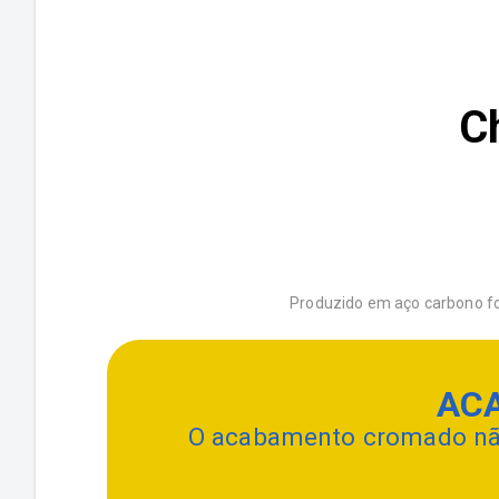
C
Produzido em aço carbono for
AC
O acabamento cromado não