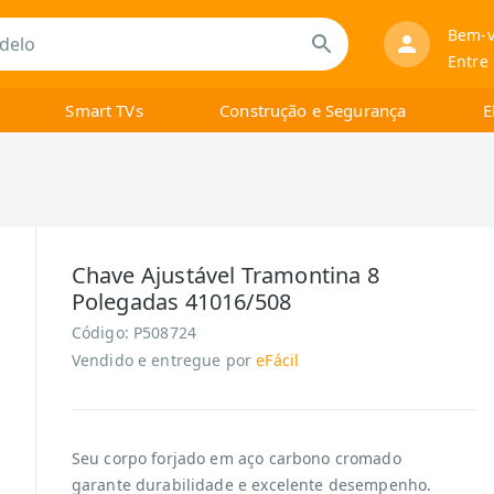
Bem-v
Entre
Smart TVs
Construção e Segurança
E
Chave Ajustável Tramontina 8
Polegadas 41016/508
Código:
P508724
Vendido e entregue por
eFácil
Seu corpo forjado em aço carbono cromado
garante durabilidade e excelente desempenho.