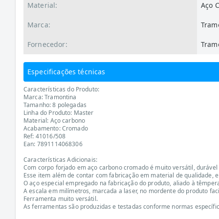
Material:
Aço 
Marca:
Tram
Fornecedor:
Tramo
Especificações técnicas
Características do Produto:
Marca: Tramontina
Tamanho: 8 polegadas
Linha do Produto: Master
Material: Aço carbono
Acabamento: Cromado
Ref: 41016/508
Ean: 7891114068306
Características Adicionais:
Com corpo forjado em aço carbono cromado é muito versátil, durável e
Esse item além de contar com fabricação em material de qualidade, 
O aço especial empregado na fabricação do produto, aliado à têmper
A escala em milímetros, marcada a laser, no mordente do produto faci
Ferramenta muito versátil.
As ferramentas são produzidas e testadas conforme normas específic