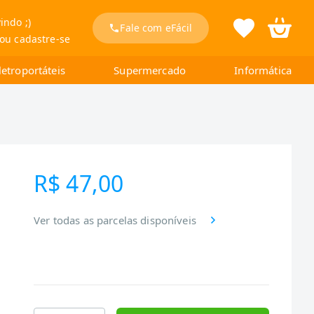
indo ;)
Fale com eFácil
 ou cadastre-se
letroportáteis
Supermercado
Informática
R$ 47,00
Ver todas as parcelas disponíveis