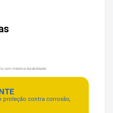
as
alho com máxima durabilidade.
NTE
proteção contra corrosão,