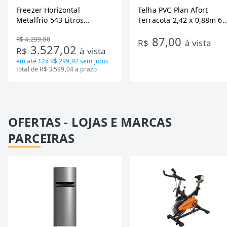
Freezer Horizontal
Telha PVC Plan Afort
Metalfrio 543 Litros
Terracota 2,42 x 0,88m 6
DA550IF - Dupla Ação,
Ondas
87,00
R$ 4.299,00
Tecnologia Inverter, Branco,
R$
à vista
3.527,02
R$
à vista
Bivolt
em até
12x R$ 299,92
sem juros
total de R$ 3.599,04 a prazo
OFERTAS - LOJAS E MARCAS
PARCEIRAS