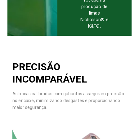
focada na
produção de
limas
Nicholson® e
K&F®.
PRECISÃO
INCOMPARÁVEL
As bocas calibradas com gabaritos asseguram precisão
no encaixe, minimizando desgastes e proporcionando
maior segurança.