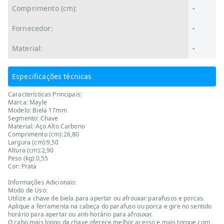
Comprimento (cm):
-
Fornecedor:
-
Material:
-
Especificações técnicas
Características Principais:
Marca: Mayle
Modelo: Biela 17mm
Segmento: Chave
Material: Aço Alto Carbono
Comprimento (cm):26,80
Largura (cm):9,50
Altura (cm):2,90
Peso (kg):0,55
Cor: Prata
Informações Adicionais:
Modo de Uso:
Utilize a chave de biela para apertar ou afrouxar parafusos e porcas.
Aplique a ferramenta na cabeça do parafuso ou porca e gire no sentido
horário para apertar ou anti-horário para afrouxar.
O cabo mais longo da chave oferece melhor acesso e mais torque com