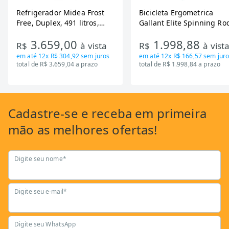
Refrigerador Midea Frost
Bicicleta Ergometrica
Free, Duplex, 491 litros,
Gallant Elite Spinning Ro
Inverter, Inox e Bivolt (MD-
de Inercia 13KG ate 110K
3.659,00
1.998,88
RT650EVK463)
Mecanica GSB13HBTA-PT
R$
à vista
R$
à vist
em até
12x R$ 304,92
sem juros
em até
12x R$ 166,57
sem juro
total de R$ 3.659,04 a prazo
total de R$ 1.998,84 a prazo
Cadastre-se
e receba em primeira
mão as
melhores ofertas!
Digite seu nome*
Digite seu e-mail*
Digite seu WhatsApp