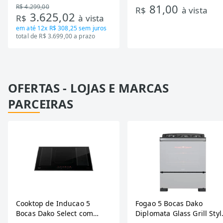
81,00
R$ 4.299,00
Tecnologia Inverter, Branco,
R$
à vista
3.625,02
R$
à vista
Bivolt
em até
12x R$ 308,25
sem juros
total de R$ 3.699,00 a prazo
OFERTAS - LOJAS E MARCAS
PARCEIRAS
Cooktop de Inducao 5
Fogao 5 Bocas Dako
Bocas Dako Select com
Diplomata Glass Grill Styl