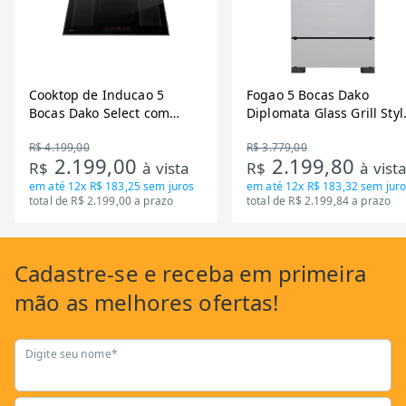
Cooktop de Inducao 5
Fogao 5 Bocas Dako
Bocas Dako Select com
Diplomata Glass Grill Styl
Zona Flexivel 220V
Timer Bivolt
R$ 4.199,00
R$ 3.779,00
2.199,00
2.199,80
R$
à vista
R$
à vist
em até
12x R$ 183,25
sem juros
em até
12x R$ 183,32
sem juro
total de R$ 2.199,00 a prazo
total de R$ 2.199,84 a prazo
Cadastre-se
e receba em primeira
mão as
melhores ofertas!
Digite seu nome*