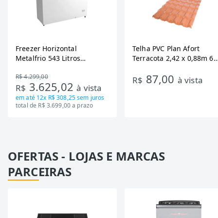
Freezer Horizontal
Telha PVC Plan Afort
Metalfrio 543 Litros
Terracota 2,42 x 0,88m 6
DA550IF - Dupla Ação,
Ondas
87,00
R$ 4.299,00
Tecnologia Inverter, Branco,
R$
à vista
3.625,02
R$
à vista
Bivolt
em até
12x R$ 308,25
sem juros
total de R$ 3.699,00 a prazo
OFERTAS - LOJAS E MARCAS
PARCEIRAS