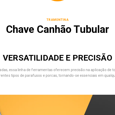
TRAMONTINA
Chave Canhão Tubular
VERSATILIDADE E PRECISÃO
cadas, essa linha de ferramentas oferecem precisão na aplicação de to
entes tipos de parafusos e porcas, tornando-se essenciais em qualq