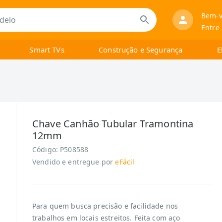
Bem-v
Entre
Smart TVs
Construção e Segurança
E
Chave Canhão Tubular Tramontina
12mm
Código:
P508588
Vendido e entregue por
eFácil
Para quem busca precisão e facilidade nos
trabalhos em locais estreitos. Feita com aço