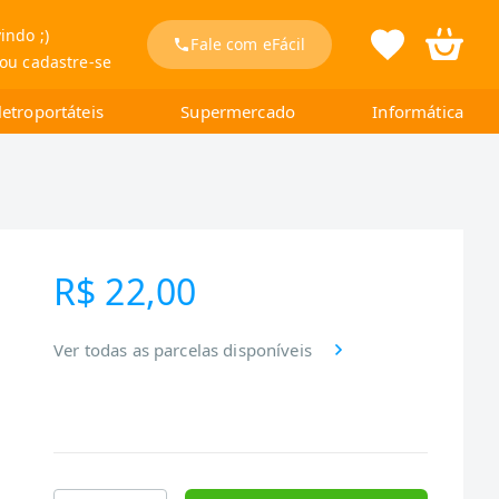
indo ;)
Fale com eFácil
 ou cadastre-se
letroportáteis
Supermercado
Informática
R$ 22,00
Ver todas as parcelas disponíveis