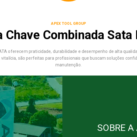
APEX TOOL GROUP
a Chave Combinada Sata 
TA oferecem praticidade, durabilidade e desempenho de alta qualid
talícia, são perfeitas para profissionais que buscam soluções confiá
manutenção.
SOBRE A