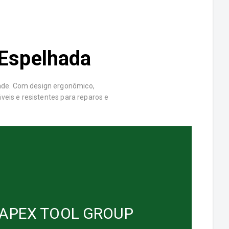
Espelhada
ade. Com design ergonômico,
veis e resistentes para reparos e
 APEX TOOL GROUP