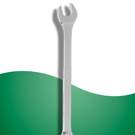
VISÃO GERAL
 a
As chaves combinadas espelhadas estão disponíveis em tamanhos que vã
dendo diversas necessidades. Cada chave possui dois lados: boca fixa e pont
romo-
estrela, proporcionando versatilidade em apertos e desapertos. Produz
cem alta durabilidade e resistência à corrosão. O acabamento polido, aliado ao
ante segurança e precisão. Com medidas gravadas em
Surface Drive
perfil exc
o-relevo para fácil identificação e garantia vitalícia, são ideais para profissiona
mecânica e manutenção em setores urbanos, rurais e industriais.