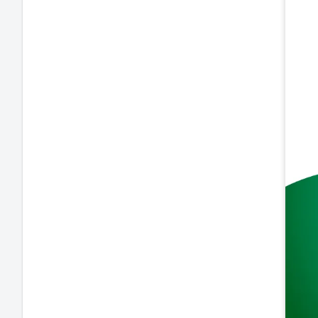
8mm
, aten
aço c
, ofere
, gar
baix