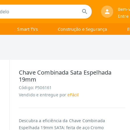
Bem-v
Entre
Smart TVs
Construção e Segurança
E
Chave Combinada Sata Espelhada
19mm
Código:
P506161
Vendido e entregue por
eFácil
Descubra a eficiência da Chave Combinada
Espelhada 19mm SATA: feita de aço Cromo