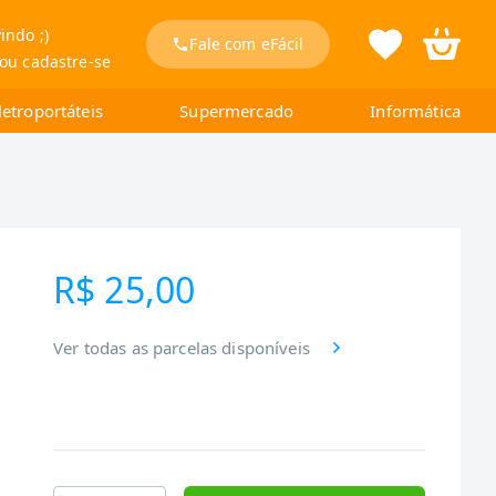
indo ;)
Fale com eFácil
 ou cadastre-se
letroportáteis
Supermercado
Informática
R$ 25,00
Ver todas as parcelas disponíveis