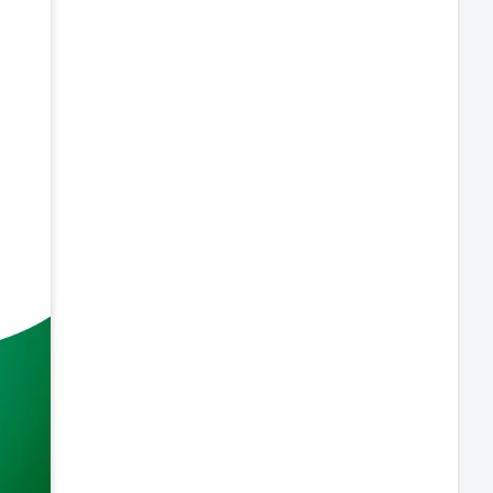
o de
a
21mm
idas em
vanádio
lusivo
is de