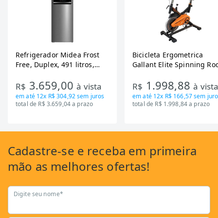
Refrigerador Midea Frost
Bicicleta Ergometrica
Free, Duplex, 491 litros,
Gallant Elite Spinning Ro
Inverter, Inox e Bivolt (MD-
de Inercia 13KG ate 110K
3.659,00
1.998,88
RT650EVK463)
Mecanica GSB13HBTA-PT
R$
à vista
R$
à vist
em até
12x R$ 304,92
sem juros
em até
12x R$ 166,57
sem juro
total de R$ 3.659,04 a prazo
total de R$ 1.998,84 a prazo
Cadastre-se
e receba em primeira
mão as
melhores ofertas!
Digite seu nome*