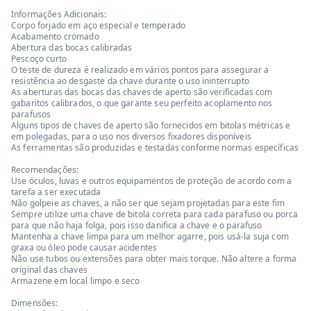
Informações Adicionais:
Corpo forjado em aço especial e temperado
Acabamento cromado
Abertura das bocas calibradas
Pescoço curto
O teste de dureza é realizado em vários pontos para assegurar a
resistência ao desgaste da chave durante o uso ininterrupto
As aberturas das bocas das chaves de aperto são verificadas com
gabaritos calibrados, o que garante seu perfeito acoplamento nos
parafusos
Alguns tipos de chaves de aperto são fornecidos em bitolas métricas e
em polegadas, para o uso nos diversos fixadores disponíveis
As ferramentas são produzidas e testadas conforme normas específicas
Recomendações:
Use óculos, luvas e outros equipamentos de proteção de acordo com a
tarefa a ser executada
Não golpeie as chaves, a não ser que sejam projetadas para este fim
Sempre utilize uma chave de bitola correta para cada parafuso ou porca
para que não haja folga, pois isso danifica a chave e o parafuso
Mantenha a chave limpa para um melhor agarre, pois usá-la suja com
graxa ou óleo pode causar acidentes
Não use tubos ou extensões para obter mais torque. Não altere a forma
original das chaves
Armazene em local limpo e seco
Dimensões: