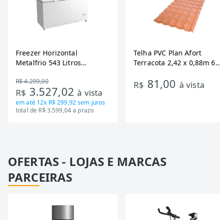
Freezer Horizontal
Telha PVC Plan Afort
Metalfrio 543 Litros
Terracota 2,42 x 0,88m 6
DA550IF - Dupla Ação,
Ondas
81,00
R$ 4.299,00
Tecnologia Inverter, Branco,
R$
à vista
3.527,02
R$
à vista
Bivolt
em até
12x R$ 299,92
sem juros
total de R$ 3.599,04 a prazo
OFERTAS - LOJAS E MARCAS
PARCEIRAS