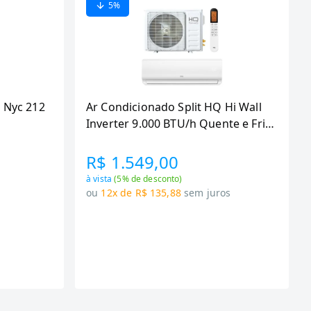
5
%
 Nyc 212
Ar Condicionado Split HQ Hi Wall
Inverter 9.000 BTU/h Quente e Frio
Monofasico Branco
VIHT9KCH3S2S23 -
R$ 1.549,00
à vista
(
5
% de desconto)
s
ou
12x de R$ 135,88
sem juros