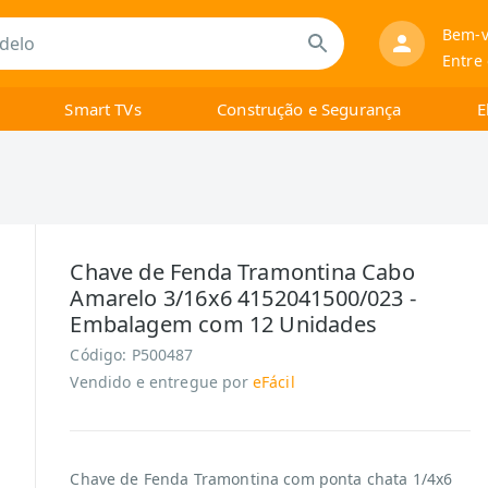
Bem-v
Entre
Smart TVs
Construção e Segurança
E
Chave de Fenda Tramontina Cabo
Amarelo 3/16x6 4152041500/023 -
Embalagem com 12 Unidades
Código:
P500487
Vendido e entregue por
eFácil
Chave de Fenda Tramontina com ponta chata 1/4x6