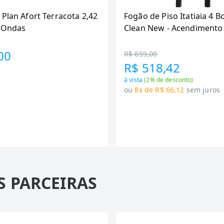
 Plan Afort Terracota 2,42
Fogão de Piso Itatiaia 4 B
6 Ondas
Clean New - Acendimento
Preto
00
R$ 659,00
R$ 518,42
à vista
(
2
% de desconto)
ou
8x de R$ 66,12
sem juros
S PARCEIRAS