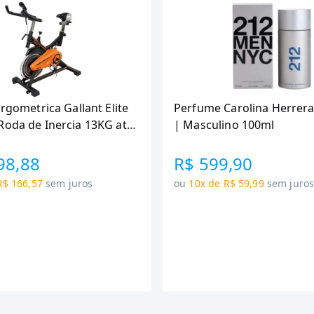
Ergometrica Gallant Elite
Perfume Carolina Herrera
Roda de Inercia 13KG ate
| Masculino 100ml
canica GSB13HBTA-PT
98,88
R$ 599,90
R$ 166,57
sem juros
ou
10x de R$ 59,99
sem juro