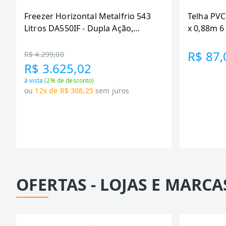
Freezer Horizontal Metalfrio 543
Telha PVC
Litros DA550IF - Dupla Ação,
x 0,88m 
Tecnologia Inverter, Branco, Bivolt
R$ 87,
R$ 4.299,00
R$ 3.625,02
à vista
(
2
% de desconto)
ou
12x de R$ 308,25
sem juros
OFERTAS - LOJAS E MARCA