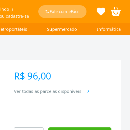
indo ;)
Fale com eFácil
 ou cadastre-se
letroportáteis
Supermercado
Informática
R$ 96,00
Ver todas as parcelas disponíveis