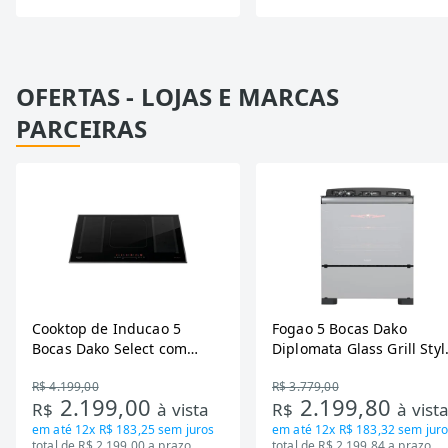
OFERTAS - LOJAS E MARCAS
PARCEIRAS
Cooktop de Inducao 5
Fogao 5 Bocas Dako
Bocas Dako Select com
Diplomata Glass Grill Styl
Zona Flexivel 220V
Timer Bivolt
R$ 4.199,00
R$ 3.779,00
2.199,00
2.199,80
R$
à vista
R$
à vist
em até
12x R$ 183,25
sem juros
em até
12x R$ 183,32
sem juro
total de R$ 2.199,00 a prazo
total de R$ 2.199,84 a prazo