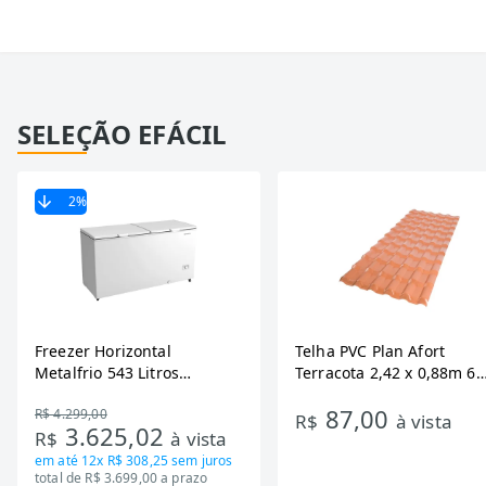
SELEÇÃO EFÁCIL
2
%
Freezer Horizontal
Telha PVC Plan Afort
Metalfrio 543 Litros
Terracota 2,42 x 0,88m 6
DA550IF - Dupla Ação,
Ondas
87,00
R$ 4.299,00
Tecnologia Inverter, Branco,
R$
à vista
3.625,02
R$
à vista
Bivolt
em até
12x R$ 308,25
sem juros
total de R$ 3.699,00 a prazo