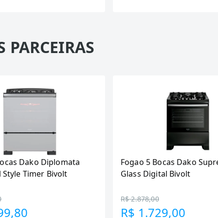
S PARCEIRAS
Bocas Dako Diplomata
Fogao 5 Bocas Dako Supr
l Style Timer Bivolt
Glass Digital Bivolt
0
R$ 2.878,00
99,80
R$ 1.729,00