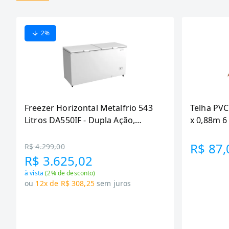
2
%
Freezer Horizontal Metalfrio 543
Telha PVC
Litros DA550IF - Dupla Ação,
x 0,88m 
Tecnologia Inverter, Branco, Bivolt
R$ 87,
R$ 4.299,00
R$ 3.625,02
à vista
(
2
% de desconto)
ou
12x de R$ 308,25
sem juros