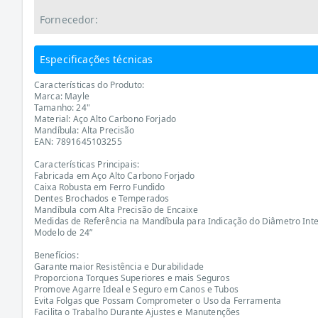
Fornecedor:
Especificações técnicas
Características do Produto:
Marca: Mayle
Tamanho: 24"
Material: Aço Alto Carbono Forjado
Mandíbula: Alta Precisão
EAN: 7891645103255
Características Principais:
Fabricada em Aço Alto Carbono Forjado
Caixa Robusta em Ferro Fundido
Dentes Brochados e Temperados
Mandíbula com Alta Precisão de Encaixe
Medidas de Referência na Mandíbula para Indicação do Diâmetro Int
Modelo de 24”
Benefícios:
Garante maior Resistência e Durabilidade
Proporciona Torques Superiores e mais Seguros
Promove Agarre Ideal e Seguro em Canos e Tubos
Evita Folgas que Possam Comprometer o Uso da Ferramenta
Facilita o Trabalho Durante Ajustes e Manutenções