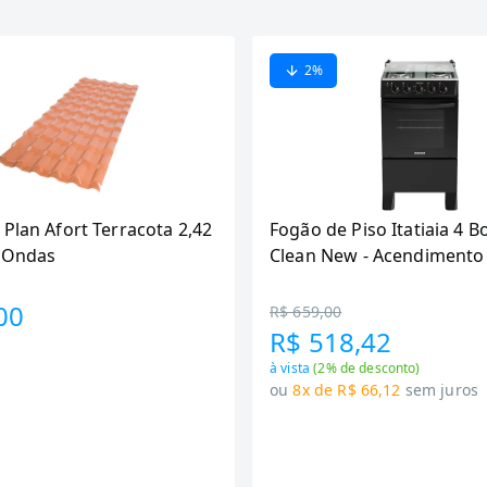
2
%
 Plan Afort Terracota 2,42
Fogão de Piso Itatiaia 4 B
6 Ondas
Clean New - Acendimento
Preto
00
R$ 659,00
R$ 518,42
à vista
(
2
% de desconto)
ou
8x de R$ 66,12
sem juros