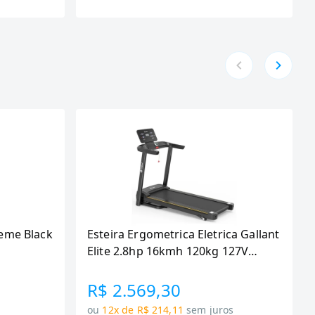
eme Black
Esteira Ergometrica Eletrica Gallant
Elite 2.8hp 16kmh 120kg 127V
(GEE12M28A-127PT)
R$ 2.569,30
ou
12x de R$ 214,11
sem juros