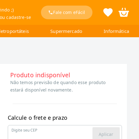
indo ;)
Fale com eFácil
 ou cadastre-se
letroportáteis
Supermercado
Informática
Produto indisponível
Não temos previsão de quando esse produto
estará disponível novamente.
Calcule o frete e prazo
Digite seu CEP
Aplicar