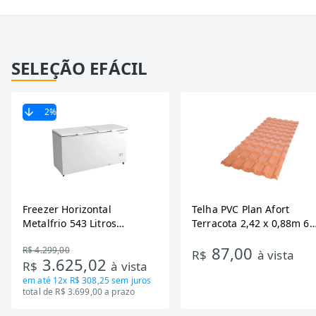
SELEÇÃO EFÁCIL
2
%
Freezer Horizontal
Telha PVC Plan Afort
Metalfrio 543 Litros
Terracota 2,42 x 0,88m 6
DA550IF - Dupla Ação,
Ondas
87,00
R$ 4.299,00
Tecnologia Inverter, Branco,
R$
à vista
3.625,02
R$
à vista
Bivolt
em até
12x R$ 308,25
sem juros
total de R$ 3.699,00 a prazo