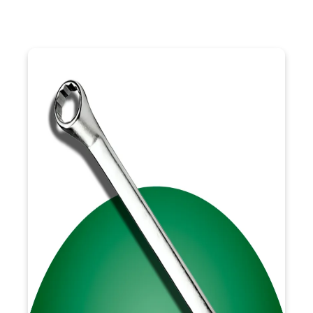
VISÃO GERAL
Essas ferramentas oferecem precisão, versatilidade e
8x9mm, 10x11mm,
durabilidade, com tamanhos disponíveis em
, garantindo
12x13mm, 14x15mm, 16x17mm e 21x23mm
soluções para diferentes demandas. Fabricadas em aço Cromo
resistem à
Vanádio com acabamento cromado e polido,
A tecnologia Surface Drive®
corrosão e ao desgaste diário.
aumenta a área de contato, evitando danos em porcas e
parafusos. Com aplicações diversas, como mecânica
automotiva e manutenção industrial, essas ferramentas
, sendo
ergonomia, flexibilidade e qualidade
combinam
essenciais para profissionais exigentes.