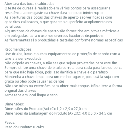
Abertura das bocas calibradas
O teste de dureza é realizado em vários pontos para assegurar a
resistência ao desgaste da chave durante o uso ininterrupto
As aberturas das bocas das chaves de aperto são verificadas com
gabaritos calibrados, o que garante seu perfeito acoplamento nos
parafusos
Alguns tipos de chaves de aperto são fornecidos em bitolas métricas e
em polegadas, para o uso nos diversos fixadores disponíveis
As ferramentas são produzidas e testadas conforme normas específicas
Recomendações:
Use óculos, luvas e outros equipamentos de proteção de acordo com a
tarefa a ser executada
Não golpeie as chaves, a não ser que sejam projetadas para este fim
Sempre utilize uma chave de bitola correta para cada parafuso ou porca
para que não haja folga, pois isso danifica a chave e o parafuso
Mantenha a chave limpa para um melhor agarre, pois usá-la suja com
graxa ou óleo pode causar acidentes
Não use tubos ou extensões para obter mais torque. Não altere a forma
original das chaves
Armazene em local limpo e seco
Dimensões:
Dimensões do Produto (AxLxC): 1,2 x 2,9 x 27,0 cm
Dimensões da Embalagem do Produto (AxLxC): 4,0 x 5,0 x 34,5 cm
Pesos:
Peso do Produto: 0,26kg