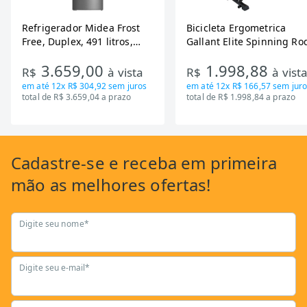
Refrigerador Midea Frost
Bicicleta Ergometrica
Free, Duplex, 491 litros,
Gallant Elite Spinning Ro
Inverter, Inox e Bivolt (MD-
de Inercia 13KG ate 110K
3.659,00
1.998,88
RT650EVK463)
Mecanica GSB13HBTA-PT
R$
à vista
R$
à vist
em até
12x R$ 304,92
sem juros
em até
12x R$ 166,57
sem juro
total de R$ 3.659,04 a prazo
total de R$ 1.998,84 a prazo
Cadastre-se
e receba em primeira
mão as
melhores ofertas!
Digite seu nome*
Digite seu e-mail*