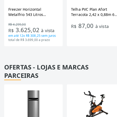
Freezer Horizontal
Telha PVC Plan Afort
Metalfrio 543 Litros
Terracota 2,42 x 0,88m 6
DA550IF - Dupla Ação,
Ondas
87,00
R$ 4.299,00
Tecnologia Inverter, Branco,
R$
à vista
3.625,02
R$
à vista
Bivolt
em até
12x R$ 308,25
sem juros
total de R$ 3.699,00 a prazo
OFERTAS - LOJAS E MARCAS
PARCEIRAS