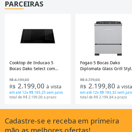
PARCEIRAS
Cooktop de Inducao 5
Fogao 5 Bocas Dako
Bocas Dako Select com
Diplomata Glass Grill Styl
Zona Flexivel 220V
Timer Bivolt
R$ 4.199,00
R$ 3.779,00
2.199,00
2.199,80
R$
à vista
R$
à vist
em até
12x R$ 183,25
sem juros
em até
12x R$ 183,32
sem juro
total de R$ 2.199,00 a prazo
total de R$ 2.199,84 a prazo
Cadastre-se
e receba em primeira
mão as
melhores ofertas!