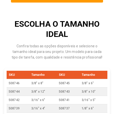
ESCOLHA O TAMANHO
IDEAL
Confira todas as opções disponíveis e selecione o
tamanho ideal para seu projeto. Um modelo para cada
tipo de tarefa, com qualidade e resistência profissional!
SKU
Tamanho
SKU
Tamanho
508746
3/8" x 8"
508745
3/8" x 6"
508744
3/8" x 12"
508743
3/8" x 10"
508742
3/16" x 6"
508741
3/16" x 5"
508739
3/16" x 4"
508737
1/8" x 6"