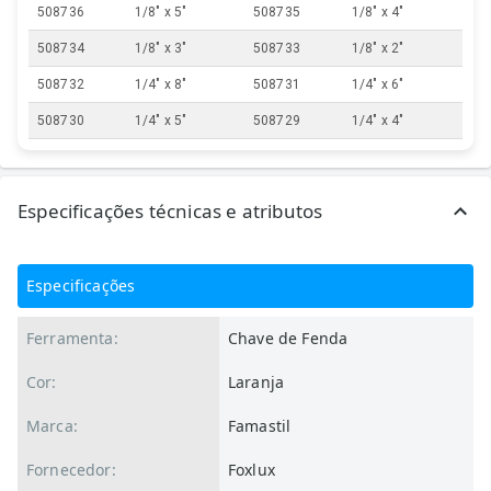
508736
1/8" x 5"
508735
1/8" x 4"
508734
1/8" x 3"
508733
1/8" x 2"
508732
1/4" x 8"
508731
1/4" x 6"
508730
1/4" x 5"
508729
1/4" x 4"
Especificações técnicas e atributos
Especificações
Ferramenta:
Chave de Fenda
Cor:
Laranja
Marca:
Famastil
Fornecedor:
Foxlux