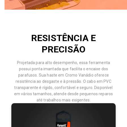
RESISTÊNCIA E
PRECISÃO
Projetada para alto desempenho, essa ferramenta
possui ponta imantada que facilita o encaixe dos
parafusos. Sua haste em Cromo Vanádio oferece
resistência ao desgaste e à pressão. O cabo em PVC
transparente é rígido, confortável e seguro. Disponível
em vários tamanhos, atende desde pequenos reparos
até trabalhos mais exigentes.