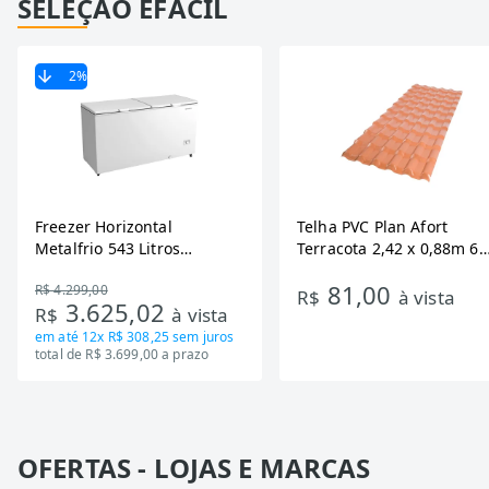
SELEÇÃO EFÁCIL
2
%
Freezer Horizontal
Telha PVC Plan Afort
Metalfrio 543 Litros
Terracota 2,42 x 0,88m 6
DA550IF - Dupla Ação,
Ondas
81,00
R$ 4.299,00
Tecnologia Inverter, Branco,
R$
à vista
3.625,02
R$
à vista
Bivolt
em até
12x R$ 308,25
sem juros
total de R$ 3.699,00 a prazo
OFERTAS - LOJAS E MARCAS