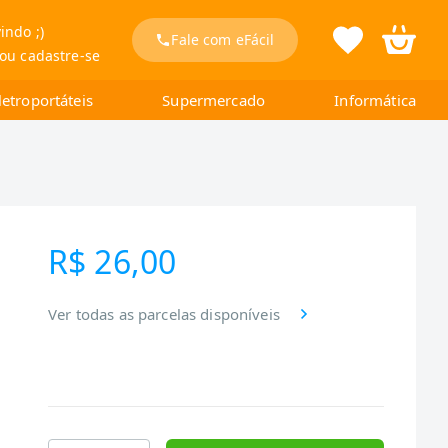
indo ;)
Fale com eFácil
 ou cadastre-se
letroportáteis
Supermercado
Informática
R$ 26,00
Ver todas as parcelas disponíveis