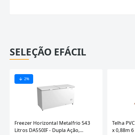
SELEÇÃO EFÁCIL
2
%
Freezer Horizontal Metalfrio 543
Telha PVC
Litros DA550IF - Dupla Ação,
x 0,88m 