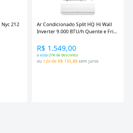
 Nyc 212
Ar Condicionado Split HQ Hi Wall
Inverter 9.000 BTU/h Quente e Frio
Monofasico Branco
VIHT9KCH3S2S23 -
R$ 1.549,00
à vista
(
5
% de desconto)
s
ou
12x de R$ 135,88
sem juros