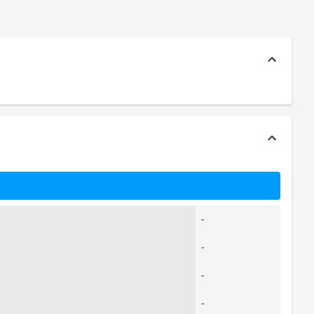
-
-
-
-