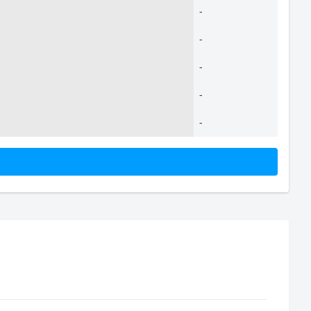
-
-
-
-
-