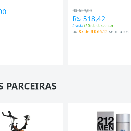
Preto
00
R$ 659,00
R$ 518,42
à vista
(
2
% de desconto)
ou
8x de R$ 66,12
sem juros
S PARCEIRAS