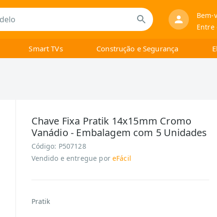
Bem-v
Entre
Smart TVs
Construção e Segurança
E
Chave Fixa Pratik 14x15mm Cromo
Vanádio - Embalagem com 5 Unidades
Código:
P507128
Vendido e entregue por
eFácil
Pratik