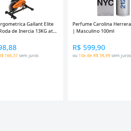
Ergometrica Gallant Elite
Perfume Carolina Herrera
Roda de Inercia 13KG ate
| Masculino 100ml
canica GSB13HBTA-PT
98,88
R$ 599,90
R$ 166,57
sem juros
ou
10x de R$ 59,99
sem juro