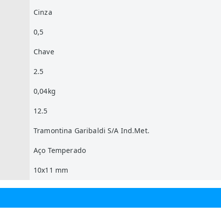
Cinza
0,5
Chave
2.5
0,04kg
12.5
Tramontina Garibaldi S/A Ind.Met.
Aço Temperado
10x11 mm