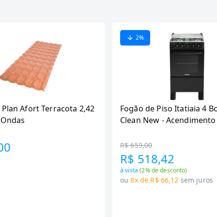
2
%
 Plan Afort Terracota 2,42
Fogão de Piso Itatiaia 4 B
6 Ondas
Clean New - Acendimento
Preto
00
R$ 659,00
R$ 518,42
à vista
(
2
% de desconto)
ou
8x de R$ 66,12
sem juros