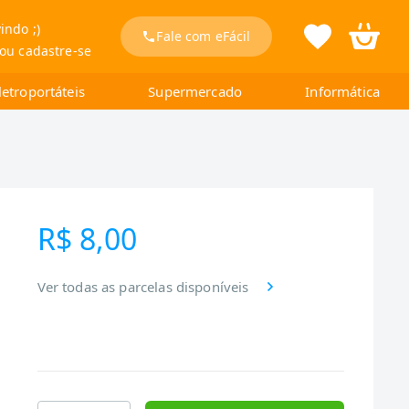
indo ;)
Fale com eFácil
 ou cadastre-se
letroportáteis
Supermercado
Informática
R$ 8,00
Ver todas as parcelas disponíveis