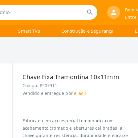
Bem-v
Entre
Smart TVs
Construção e Segurança
E
Chave Fixa Tramontina 10x11mm
Código:
P507911
Vendido e entregue por
eFácil
Fabricada em aço especial temperado, com
acabamento cromado e aberturas calibradas, a
chave garante resistência, durabilidade e encaixe