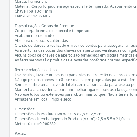
Marca: Tramontina
Material: Corpo forjado em aço especial e temperado. Acabamento 
Chave Fixa 10x11mm
Ean:7891114063462
Especificações Gerais do Produto:
Corpo forjado em aço especial e temperado
Acabamento cromado
Abertura das bocas calibradas
O teste de dureza é realizado em vários pontos para assegurar a resi
As aberturas das bocas das chaves de aperto são verificadas com gab
Alguns tipos de chaves de aperto são fornecidos em bitolas métricas 
As ferramentas são produzidas e testadas conforme normas específi
Recomendações de Uso:
Use óculos, luvas e outros equipamentos de proteção de acordo com a
Não golpeie as chaves, a não ser que sejam projetadas para este fim
Sempre utilize uma chave de bitola correta para cada parafuso ou porc
Mantenha a chave limpa para um melhor agarre, pois usá-la suja com
Não use tubos ou extensões para obter mais torque. Não altere a for
Armazene em local limpo e seco
Dimensões:
Dimensões do Produto (AxLxC): 0,5 x 2,6 x 12,5 cm
Dimensões da embalagem do Produto (AxLxC): 2,5 x 5,5 x 21,0 cm
Metro cúbico: 0,000289
Pesos: