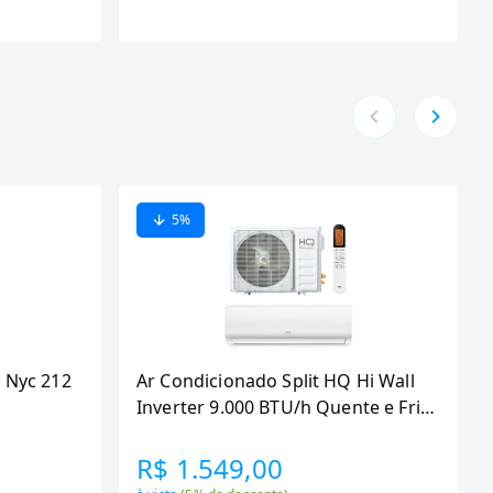
5
%
 Nyc 212
Ar Condicionado Split HQ Hi Wall
Inverter 9.000 BTU/h Quente e Frio
Monofasico Branco
VIHT9KCH3S2S23 -
R$ 1.549,00