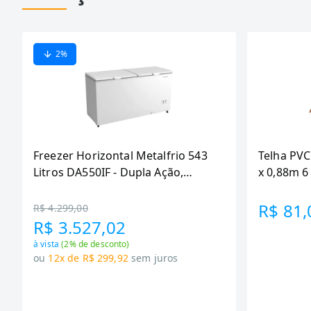
2
%
Freezer Horizontal Metalfrio 543
Telha PVC
Litros DA550IF - Dupla Ação,
x 0,88m 
Tecnologia Inverter, Branco, Bivolt
R$ 81,
R$ 4.299,00
R$ 3.527,02
à vista
(
2
% de desconto)
ou
12x de R$ 299,92
sem juros