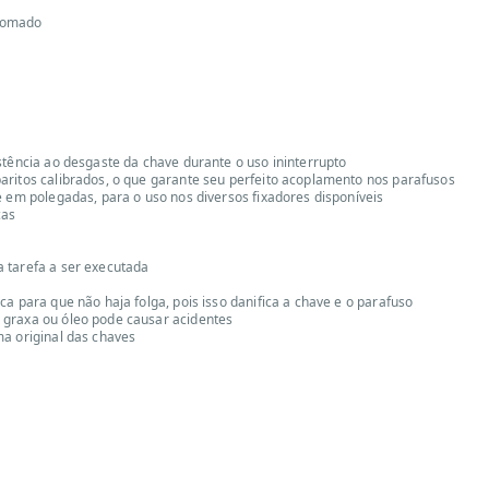
cromado
stência ao desgaste da chave durante o uso ininterrupto
aritos calibrados, o que garante seu perfeito acoplamento nos parafusos
e em polegadas, para o uso nos diversos fixadores disponíveis
cas
 tarefa a ser executada
a para que não haja folga, pois isso danifica a chave e o parafuso
 graxa ou óleo pode causar acidentes
ma original das chaves