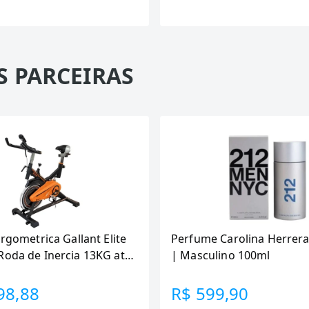
S PARCEIRAS
Ergometrica Gallant Elite
Perfume Carolina Herrera
Roda de Inercia 13KG ate
| Masculino 100ml
canica GSB13HBTA-PT
98,88
R$ 599,90