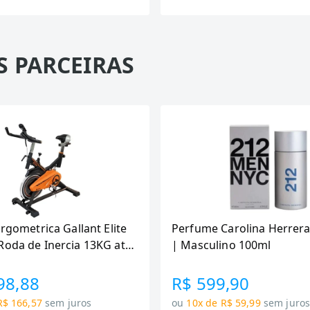
S PARCEIRAS
Ergometrica Gallant Elite
Perfume Carolina Herrera
Roda de Inercia 13KG ate
| Masculino 100ml
canica GSB13HBTA-PT
98,88
R$ 599,90
R$ 166,57
sem juros
ou
10x de R$ 59,99
sem juro