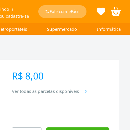
indo ;)
Fale com eFácil
 ou cadastre-se
letroportáteis
Supermercado
Informática
R$ 8,00
Ver todas as parcelas disponíveis