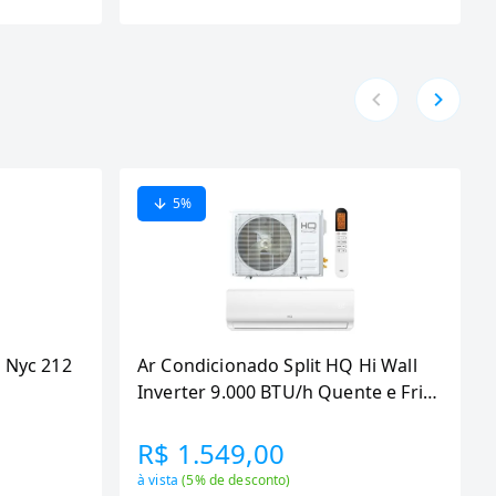
5
%
 Nyc 212
Ar Condicionado Split HQ Hi Wall
Inverter 9.000 BTU/h Quente e Frio
Monofasico Branco
VIHT9KCH3S2S23 -
R$ 1.549,00
à vista
(
5
% de desconto)
s