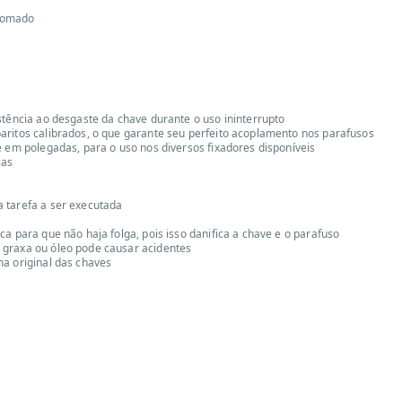
cromado
stência ao desgaste da chave durante o uso ininterrupto
aritos calibrados, o que garante seu perfeito acoplamento nos parafusos
e em polegadas, para o uso nos diversos fixadores disponíveis
cas
 tarefa a ser executada
a para que não haja folga, pois isso danifica a chave e o parafuso
 graxa ou óleo pode causar acidentes
ma original das chaves