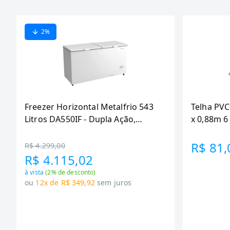
2
%
Freezer Horizontal Metalfrio 543
Telha PVC
Litros DA550IF - Dupla Ação,
x 0,88m 
Tecnologia Inverter, Branco, Bivolt
R$ 81,
R$ 4.299,00
R$ 4.115,02
à vista
(
2
% de desconto)
ou
12x de R$ 349,92
sem juros