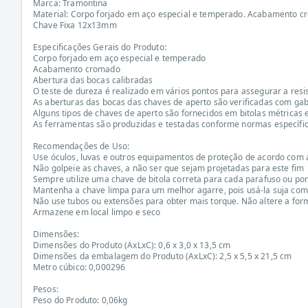
Marca: Tramontina
Material: Corpo forjado em aço especial e temperado. Acabamento 
Chave Fixa 12x13mm
Especificações Gerais do Produto:
Corpo forjado em aço especial e temperado
Acabamento cromado
Abertura das bocas calibradas
O teste de dureza é realizado em vários pontos para assegurar a resi
As aberturas das bocas das chaves de aperto são verificadas com gab
Alguns tipos de chaves de aperto são fornecidos em bitolas métricas 
As ferramentas são produzidas e testadas conforme normas específi
Recomendações de Uso:
Use óculos, luvas e outros equipamentos de proteção de acordo com a
Não golpeie as chaves, a não ser que sejam projetadas para este fim
Sempre utilize uma chave de bitola correta para cada parafuso ou porc
Mantenha a chave limpa para um melhor agarre, pois usá-la suja com
Não use tubos ou extensões para obter mais torque. Não altere a for
Armazene em local limpo e seco
Dimensões:
Dimensões do Produto (AxLxC): 0,6 x 3,0 x 13,5 cm
Dimensões da embalagem do Produto (AxLxC): 2,5 x 5,5 x 21,5 cm
Metro cúbico: 0,000296
Pesos:
Peso do Produto: 0,06kg