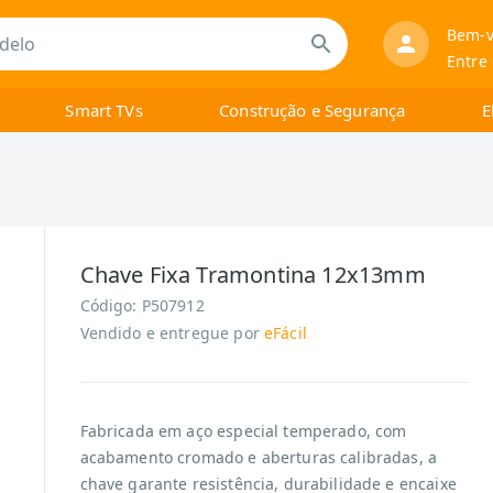
Bem-v
Entre
Smart TVs
Construção e Segurança
E
Chave Fixa Tramontina 12x13mm
Código:
P507912
Vendido e entregue por
eFácil
Fabricada em aço especial temperado, com
acabamento cromado e aberturas calibradas, a
chave garante resistência, durabilidade e encaixe