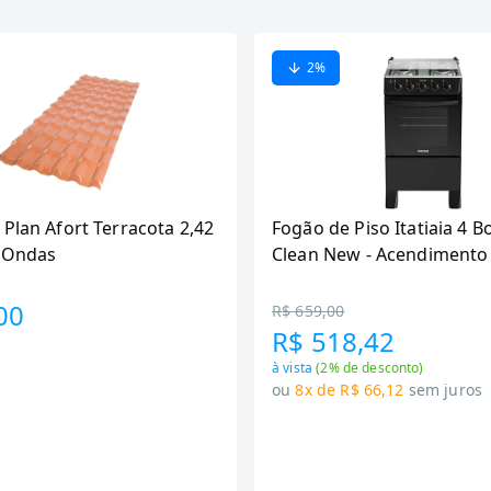
2
%
 Plan Afort Terracota 2,42
Fogão de Piso Itatiaia 4 B
6 Ondas
Clean New - Acendimento
Preto
00
R$ 659,00
R$ 518,42
à vista
(
2
% de desconto)
ou
8x de R$ 66,12
sem juros