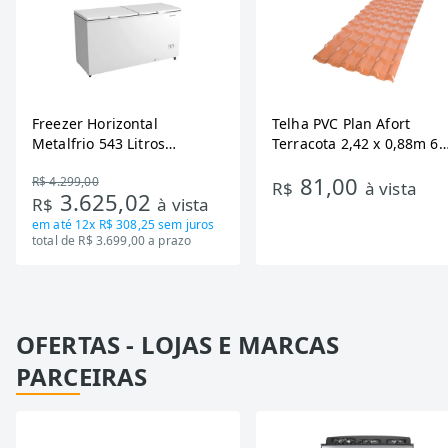
Freezer Horizontal
Telha PVC Plan Afort
Metalfrio 543 Litros
Terracota 2,42 x 0,88m 6
DA550IF - Dupla Ação,
Ondas
81,00
R$ 4.299,00
Tecnologia Inverter, Branco,
R$
à vista
3.625,02
R$
à vista
Bivolt
em até
12x R$ 308,25
sem juros
total de R$ 3.699,00 a prazo
OFERTAS - LOJAS E MARCAS
PARCEIRAS