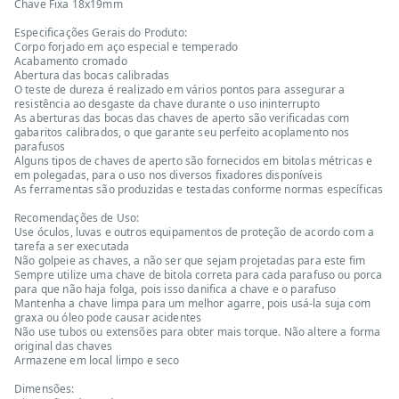
Chave Fixa 18x19mm
Especificações Gerais do Produto:
Corpo forjado em aço especial e temperado
Acabamento cromado
Abertura das bocas calibradas
O teste de dureza é realizado em vários pontos para assegurar a
resistência ao desgaste da chave durante o uso ininterrupto
As aberturas das bocas das chaves de aperto são verificadas com
gabaritos calibrados, o que garante seu perfeito acoplamento nos
parafusos
Alguns tipos de chaves de aperto são fornecidos em bitolas métricas e
em polegadas, para o uso nos diversos fixadores disponíveis
As ferramentas são produzidas e testadas conforme normas específicas
Recomendações de Uso:
Use óculos, luvas e outros equipamentos de proteção de acordo com a
tarefa a ser executada
Não golpeie as chaves, a não ser que sejam projetadas para este fim
Sempre utilize uma chave de bitola correta para cada parafuso ou porca
para que não haja folga, pois isso danifica a chave e o parafuso
Mantenha a chave limpa para um melhor agarre, pois usá-la suja com
graxa ou óleo pode causar acidentes
Não use tubos ou extensões para obter mais torque. Não altere a forma
original das chaves
Armazene em local limpo e seco
Dimensões: