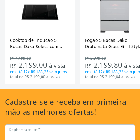
Cooktop de Inducao 5
Fogao 5 Bocas Dako
Bocas Dako Select com
Diplomata Glass Grill Styl
Zona Flexivel 220V
Timer Bivolt
R$ 4.199,00
R$ 3.779,00
2.199,00
2.199,80
R$
à vista
R$
à vist
em até
12x R$ 183,25
sem juros
em até
12x R$ 183,32
sem juro
total de R$ 2.199,00 a prazo
total de R$ 2.199,84 a prazo
Cadastre-se
e receba em primeira
mão as
melhores ofertas!
Digite seu nome*