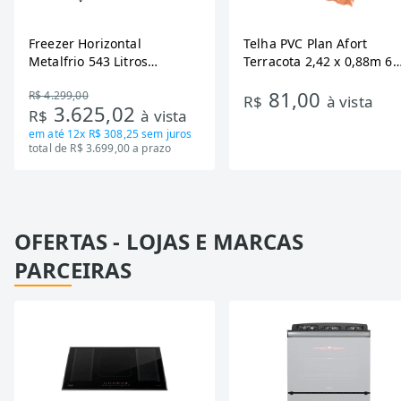
Freezer Horizontal
Telha PVC Plan Afort
Metalfrio 543 Litros
Terracota 2,42 x 0,88m 6
DA550IF - Dupla Ação,
Ondas
81,00
R$ 4.299,00
Tecnologia Inverter, Branco,
R$
à vista
3.625,02
R$
à vista
Bivolt
em até
12x R$ 308,25
sem juros
total de R$ 3.699,00 a prazo
OFERTAS - LOJAS E MARCAS
PARCEIRAS