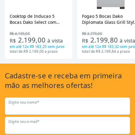
Cooktop de Inducao 5
Fogao 5 Bocas Dako
Bocas Dako Select com
Diplomata Glass Grill Styl
Zona Flexivel 220V
Timer Bivolt
R$ 4.199,00
R$ 3.779,00
2.199,00
2.199,80
R$
à vista
R$
à vist
em até
12x R$ 183,25
sem juros
em até
12x R$ 183,32
sem juro
total de R$ 2.199,00 a prazo
total de R$ 2.199,84 a prazo
Cadastre-se
e receba em primeira
mão as
melhores ofertas!
Digite seu nome*
Digite seu e-mail*