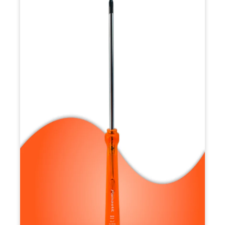
MAIS FORÇA, PRECISÃO E DURABILIDADE
As chaves Philips com ponta imantada Famastil são
desenvolvidas em aço Cromo Vanádio, garantindo resistência
superior ao desgaste e impactos. Seu cabo transparente em
PVC é reforçado e oferece pegada firme e confortável, mesmo
em usos prolongados. A ponta imantada facilita o manuseio de
parafusos, tornando o trabalho mais ágil e preciso. Com grande
variedade de tamanhos, atende desde reparos simples até
demandas profissionais. O acabamento cromado protege
contra oxidação e confere visual moderno. Seu encaixe firme
evita escorregões e preserva a cabeça dos parafusos. São
compactas, fáceis de transportar e organizar. Uma escolha
certeira para quem precisa de uma ferramenta robusta, segura
e eficiente.