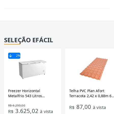
SELEÇÃO EFÁCIL
2
%
Freezer Horizontal
Telha PVC Plan Afort
Metalfrio 543 Litros
Terracota 2,42 x 0,88m 6
DA550IF - Dupla Ação,
Ondas
87,00
R$ 4.299,00
Tecnologia Inverter, Branco,
R$
à vista
3.625,02
R$
à vista
Bivolt