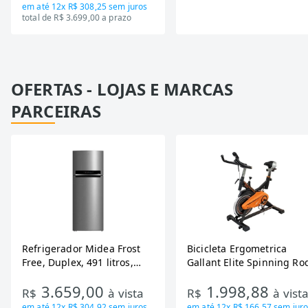
em até
12x R$ 308,25
sem juros
total de R$ 3.699,00 a prazo
OFERTAS - LOJAS E MARCAS
PARCEIRAS
Refrigerador Midea Frost
Bicicleta Ergometrica
Free, Duplex, 491 litros,
Gallant Elite Spinning Ro
Inverter, Inox e Bivolt (MD-
de Inercia 13KG ate 110K
3.659,00
1.998,88
RT650EVK463)
Mecanica GSB13HBTA-PT
R$
à vista
R$
à vist
em até
12x R$ 304,92
sem juros
em até
12x R$ 166,57
sem juro