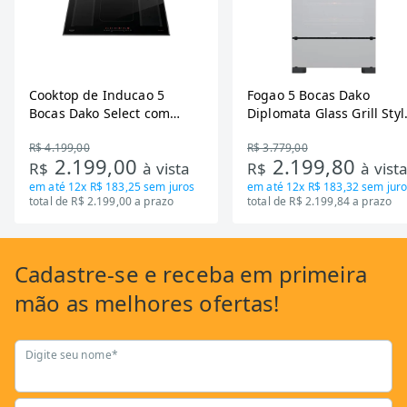
Cooktop de Inducao 5
Fogao 5 Bocas Dako
Bocas Dako Select com
Diplomata Glass Grill Styl
Zona Flexivel 220V
Timer Bivolt
R$ 4.199,00
R$ 3.779,00
2.199,00
2.199,80
R$
à vista
R$
à vist
em até
12x R$ 183,25
sem juros
em até
12x R$ 183,32
sem juro
total de R$ 2.199,00 a prazo
total de R$ 2.199,84 a prazo
Cadastre-se
e receba em primeira
mão as
melhores ofertas!
Digite seu nome*