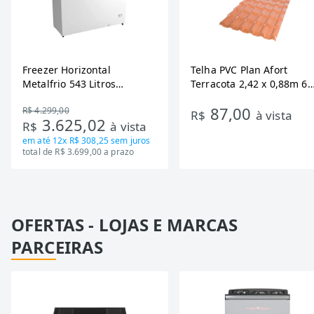
Freezer Horizontal
Telha PVC Plan Afort
Metalfrio 543 Litros
Terracota 2,42 x 0,88m 6
DA550IF - Dupla Ação,
Ondas
87,00
R$ 4.299,00
Tecnologia Inverter, Branco,
R$
à vista
3.625,02
R$
à vista
Bivolt
em até
12x R$ 308,25
sem juros
total de R$ 3.699,00 a prazo
OFERTAS - LOJAS E MARCAS
PARCEIRAS