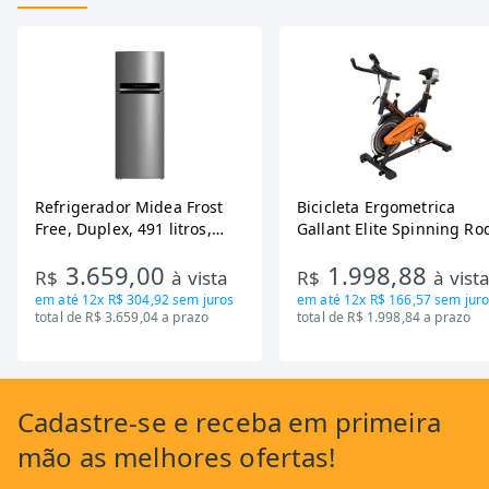
Refrigerador Midea Frost
Bicicleta Ergometrica
Free, Duplex, 491 litros,
Gallant Elite Spinning Ro
Inverter, Inox e Bivolt (MD-
de Inercia 13KG ate 110K
3.659,00
1.998,88
RT650EVK463)
Mecanica GSB13HBTA-PT
R$
à vista
R$
à vist
em até
12x R$ 304,92
sem juros
em até
12x R$ 166,57
sem juro
total de R$ 3.659,04 a prazo
total de R$ 1.998,84 a prazo
Cadastre-se
e receba em primeira
mão as
melhores ofertas!