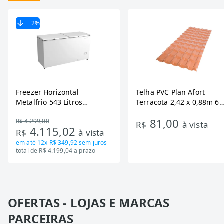
2
%
Freezer Horizontal
Telha PVC Plan Afort
Metalfrio 543 Litros
Terracota 2,42 x 0,88m 6
DA550IF - Dupla Ação,
Ondas
81,00
R$ 4.299,00
Tecnologia Inverter, Branco,
R$
à vista
4.115,02
R$
à vista
Bivolt
em até
12x R$ 349,92
sem juros
total de R$ 4.199,04 a prazo
OFERTAS - LOJAS E MARCAS
PARCEIRAS