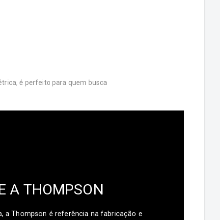
étrica, é perfeito para quem busca
E A THOMPSON
a, a Thompson é referência na fabricação e