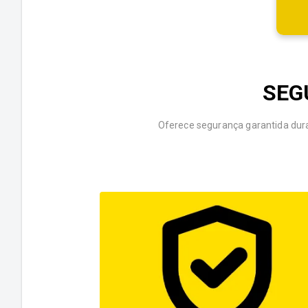
SEG
Oferece segurança garantida dura