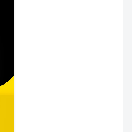
ta com
(AC) e
de para
istas e
ente.
precisão