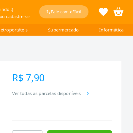
indo ;)
Fale com eFácil
 ou cadastre-se
letroportáteis
Supermercado
Informática
R$ 7,90
Ver todas as parcelas disponíveis