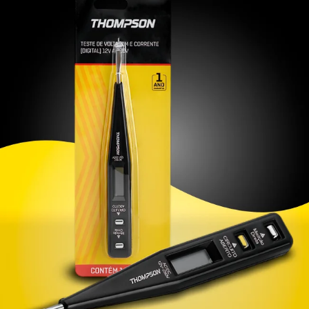
EFICIÊNCIA E SEGURANÇA ELÉTRICA
menta prática e indispensável para medições elétricas rápidas e seguras. Con
 digital que facilita a leitura da tensão em volts (V). Detecta corrente alternada 
ua (DC) com alta precisão. Construída com materiais isolantes de alta qualida
 proteção. Ideal para uso profissional e doméstico, sendo perfeita para eletric
icos. Possui pontas metálicas resistentes que garantem contato seguro e efici
a e leve, é fácil de transportar e manusear. Garante segurança, praticidade e 
em todas as aplicações.