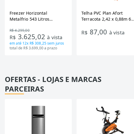
Freezer Horizontal
Telha PVC Plan Afort
Metalfrio 543 Litros
Terracota 2,42 x 0,88m 6
DA550IF - Dupla Ação,
Ondas
87,00
R$ 4.299,00
Tecnologia Inverter, Branco,
R$
à vista
3.625,02
R$
à vista
Bivolt
em até
12x R$ 308,25
sem juros
total de R$ 3.699,00 a prazo
OFERTAS - LOJAS E MARCAS
PARCEIRAS