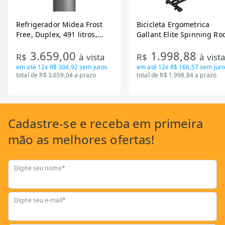
Refrigerador Midea Frost
Bicicleta Ergometrica
Free, Duplex, 491 litros,
Gallant Elite Spinning Ro
Inverter, Inox e Bivolt (MD-
de Inercia 13KG ate 110K
3.659,00
1.998,88
RT650EVK463)
Mecanica GSB13HBTA-PT
R$
à vista
R$
à vist
em até
12x R$ 304,92
sem juros
em até
12x R$ 166,57
sem juro
total de R$ 3.659,04 a prazo
total de R$ 1.998,84 a prazo
Cadastre-se
e receba em primeira
mão as
melhores ofertas!
Digite seu nome*
Digite seu e-mail*