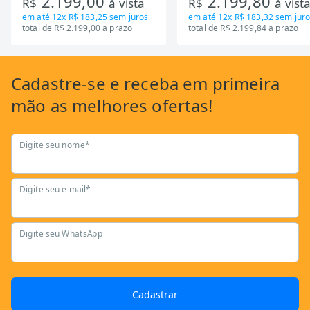
2.199,00
2.199,80
R$
à vista
R$
à vist
em até
12x R$ 183,25
sem juros
em até
12x R$ 183,32
sem juro
total de R$ 2.199,00 a prazo
total de R$ 2.199,84 a prazo
Cadastre-se
e receba em primeira
mão as
melhores ofertas!
Digite seu nome*
Digite seu e-mail*
Digite seu WhatsApp
Cadastrar