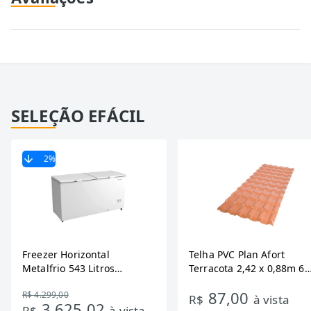
SELEÇÃO EFÁCIL
2
%
Freezer Horizontal
Telha PVC Plan Afort
Metalfrio 543 Litros
Terracota 2,42 x 0,88m 6
DA550IF - Dupla Ação,
Ondas
87,00
R$ 4.299,00
Tecnologia Inverter, Branco,
R$
à vista
3.625,02
R$
à vista
Bivolt