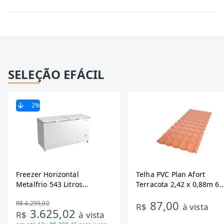
SELEÇÃO EFÁCIL
2
%
Freezer Horizontal
Telha PVC Plan Afort
Metalfrio 543 Litros
Terracota 2,42 x 0,88m 6
DA550IF - Dupla Ação,
Ondas
87,00
R$ 4.299,00
Tecnologia Inverter, Branco,
R$
à vista
3.625,02
R$
à vista
Bivolt