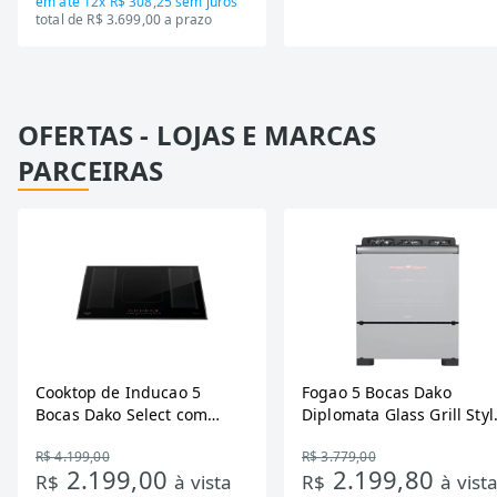
em até
12x R$ 308,25
sem juros
total de R$ 3.699,00 a prazo
OFERTAS - LOJAS E MARCAS
PARCEIRAS
Cooktop de Inducao 5
Fogao 5 Bocas Dako
Bocas Dako Select com
Diplomata Glass Grill Styl
Zona Flexivel 220V
Timer Bivolt
R$ 4.199,00
R$ 3.779,00
2.199,00
2.199,80
R$
à vista
R$
à vist