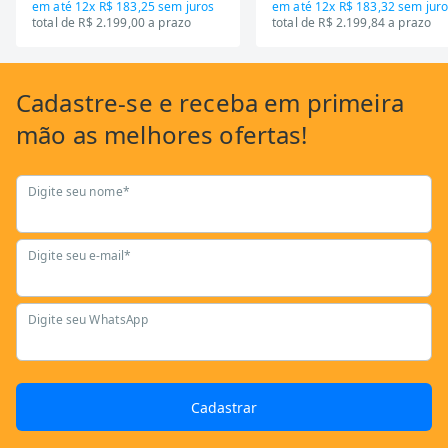
em até
12x R$ 183,25
sem juros
em até
12x R$ 183,32
sem juro
total de R$ 2.199,00 a prazo
total de R$ 2.199,84 a prazo
Cadastre-se
e receba em primeira
mão as
melhores ofertas!
Digite seu nome*
Digite seu e-mail*
Digite seu WhatsApp
Cadastrar