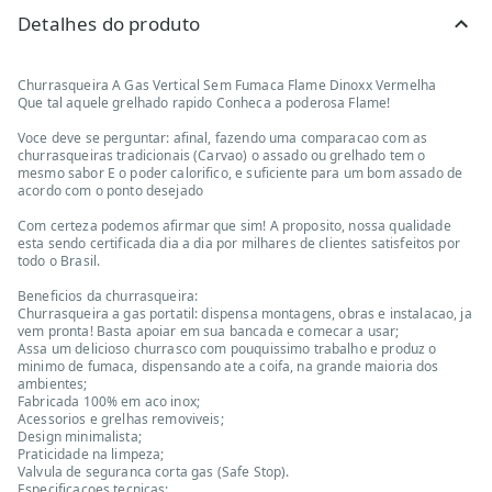
Detalhes do produto
Churrasqueira A Gas Vertical Sem Fumaca Flame Dinoxx Vermelha
Que tal aquele grelhado rapido Conheca a poderosa Flame!
Voce deve se perguntar: afinal, fazendo uma comparacao com as
churrasqueiras tradicionais (Carvao) o assado ou grelhado tem o
mesmo sabor E o poder calorifico, e suficiente para um bom assado de
acordo com o ponto desejado
Com certeza podemos afirmar que sim! A proposito, nossa qualidade
esta sendo certificada dia a dia por milhares de clientes satisfeitos por
todo o Brasil.
Beneficios da churrasqueira:
Churrasqueira a gas portatil: dispensa montagens, obras e instalacao, ja
vem pronta! Basta apoiar em sua bancada e comecar a usar;
Assa um delicioso churrasco com pouquissimo trabalho e produz o
minimo de fumaca, dispensando ate a coifa, na grande maioria dos
ambientes;
Fabricada 100% em aco inox;
Acessorios e grelhas removiveis;
Design minimalista;
Praticidade na limpeza;
Valvula de seguranca corta gas (Safe Stop).
Especificacoes tecnicas: