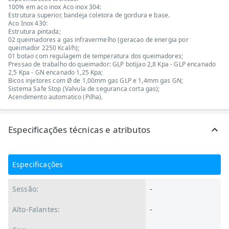
100% em aco inox Aco inox 304:
Estrutura superior, bandeja coletora de gordura e base.
Aco Inox 430:
Estrutura pintada;
02 queimadores a gas infravermelho (geracao de energia por
queimador 2250 Kcal/h);
01 botao com regulagem de temperatura dos queimadores;
Pressao de trabalho do queimador: GLP botijao 2,8 Kpa - GLP encanado
2,5 Kpa - GN encanado 1,25 Kpa;
Bicos injetores com Ø de 1,00mm gas GLP e 1,4mm gas GN;
Sistema Safe Stop (Valvula de seguranca corta gas);
Acendimento automatico (Pilha).
Especificações técnicas e atributos
Especificações
Sessão:
-
Alto-Falantes:
-