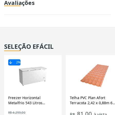
Avaliações
SELEÇÃO EFÁCIL
2
%
Freezer Horizontal
Telha PVC Plan Afort
Metalfrio 543 Litros
Terracota 2,42 x 0,88m 6
DA550IF - Dupla Ação,
Ondas
81,00
R$ 4.299,00
Tecnologia Inverter, Branco,
R$
à vista