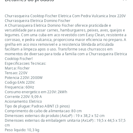
Churrasqueira Cooktop Fischer Eletrica Com Pedra Vulcanica Inox 220V
Churrasqueira Eletrica Domino Fischer
A Churrasqueira Eletrica Domino Fischer oferece praticidade e
versatilidade para assar carnes, hamburgueres, peixes, aves, queijos e
legumes. Com uma cuba em aco revestido com Easy Clean, resistente a
corrosao, e pedra vulcanica, proporciona maior eficiencia no preparo. A
grelha em aco inox removivel e a resistencia blindada articulada
facilitam a limpeza apos o uso. Transforme seus churrascos em
momentos de diversao para toda a familia com a Churrasqueira Eletrica
Cooktop Fischer!
Especificacoes Tecnicas:
Marca: Fischer
Tensao: 220V
Potencia 220V: 2000W
Codigo EAN 220V:
Frequencia: 60Hz
Consumo energetico em 220V: 2kWh
Corrente 220V: 9,09 A
Acionamento: Eletrico
Tipo de plugue: Padrao ABNT (3 pinos)
Comprimento do cabo de alimentacao: 80 cm
Dimensoes externas do produto (AxLxP) : 19 x 38,2 x 52 cm
Dimensoes externas da embalagem unitaria (AxLxP) : 19,5 x 44,5 x 57,5
cm
Peso liquido: 10,3 kg