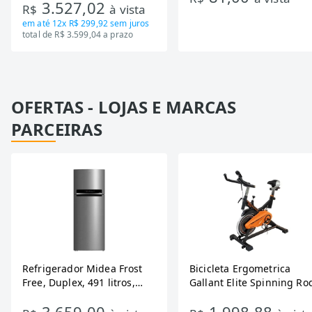
3.527,02
R$
à vista
Bivolt
em até
12x R$ 299,92
sem juros
total de R$ 3.599,04 a prazo
OFERTAS - LOJAS E MARCAS
PARCEIRAS
Refrigerador Midea Frost
Bicicleta Ergometrica
Free, Duplex, 491 litros,
Gallant Elite Spinning Ro
Inverter, Inox e Bivolt (MD-
de Inercia 13KG ate 110K
RT650EVK463)
Mecanica GSB13HBTA-PT