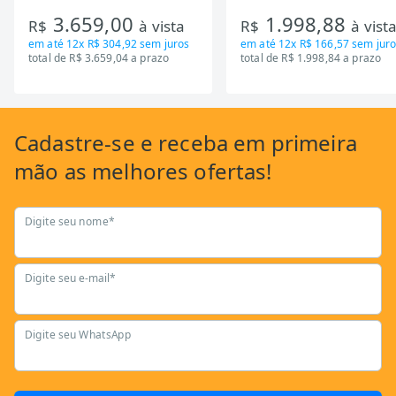
Inverter, Inox e Bivolt (MD-
de Inercia 13KG ate 110K
3.659,00
1.998,88
RT650EVK463)
Mecanica GSB13HBTA-PT
R$
à vista
R$
à vist
em até
12x R$ 304,92
sem juros
em até
12x R$ 166,57
sem juro
total de R$ 3.659,04 a prazo
total de R$ 1.998,84 a prazo
Cadastre-se
e receba em primeira
mão as
melhores ofertas!
Digite seu nome*
Digite seu e-mail*
Digite seu WhatsApp