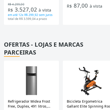
87,00
R$ 4.299,00
Tecnologia Inverter, Branco,
R$
à vista
3.527,02
R$
à vista
Bivolt
em até
12x R$ 299,92
sem juros
total de R$ 3.599,04 a prazo
OFERTAS - LOJAS E MARCAS
PARCEIRAS
Refrigerador Midea Frost
Bicicleta Ergometrica
Free, Duplex, 491 litros,
Gallant Elite Spinning Ro