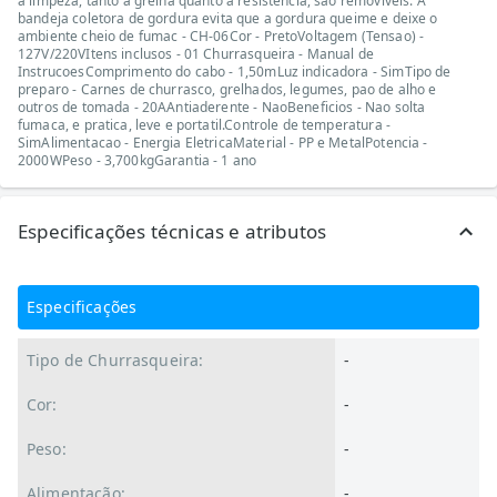
a limpeza, tanto a grelha quanto a resistencia, sao removiveis. A
bandeja coletora de gordura evita que a gordura queime e deixe o
ambiente cheio de fumac - CH-06Cor - PretoVoltagem (Tensao) -
127V/220VItens inclusos - 01 Churrasqueira - Manual de
InstrucoesComprimento do cabo - 1,50mLuz indicadora - SimTipo de
preparo - Carnes de churrasco, grelhados, legumes, pao de alho e
outros de tomada - 20AAntiaderente - NaoBeneficios - Nao solta
fumaca, e pratica, leve e portatil.Controle de temperatura -
SimAlimentacao - Energia EletricaMaterial - PP e MetalPotencia -
2000WPeso - 3,700kgGarantia - 1 ano
Especificações técnicas e atributos
Especificações
Tipo de Churrasqueira:
-
Cor:
-
Peso:
-
Alimentação:
-