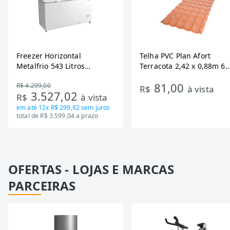
Freezer Horizontal
Telha PVC Plan Afort
Metalfrio 543 Litros
Terracota 2,42 x 0,88m 6
DA550IF - Dupla Ação,
Ondas
81,00
R$ 4.299,00
Tecnologia Inverter, Branco,
R$
à vista
3.527,02
R$
à vista
Bivolt
em até
12x R$ 299,92
sem juros
total de R$ 3.599,04 a prazo
OFERTAS - LOJAS E MARCAS
PARCEIRAS