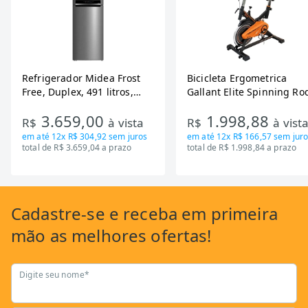
Refrigerador Midea Frost
Bicicleta Ergometrica
Free, Duplex, 491 litros,
Gallant Elite Spinning Ro
Inverter, Inox e Bivolt (MD-
de Inercia 13KG ate 110K
3.659,00
1.998,88
RT650EVK463)
Mecanica GSB13HBTA-PT
R$
à vista
R$
à vist
em até
12x R$ 304,92
sem juros
em até
12x R$ 166,57
sem juro
total de R$ 3.659,04 a prazo
total de R$ 1.998,84 a prazo
Cadastre-se
e receba em primeira
mão as
melhores ofertas!
Digite seu nome*