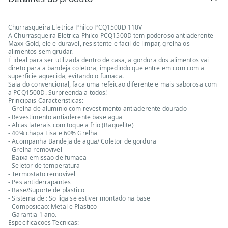
Churrasqueira Eletrica Philco PCQ1500D 110V
A Churrasqueira Eletrica Philco PCQ1500D tem poderoso antiaderente
Maxx Gold, ele e duravel, resistente e facil de limpar, grelha os
alimentos sem grudar.
É ideal para ser utilizada dentro de casa, a gordura dos alimentos vai
direto para a bandeja coletora, impedindo que entre em com com a
superficie aquecida, evitando o fumaca.
Saia do convencional, faca uma refeicao diferente e mais saborosa com
a PCQ1500D. Surpreenda a todos!
Principais Caracteristicas:
- Grelha de aluminio com revestimento antiaderente dourado
- Revestimento antiaderente base agua
- Alcas laterais com toque a frio (Baquelite)
- 40% chapa Lisa e 60% Grelha
- Acompanha Bandeja de agua/ Coletor de gordura
- Grelha removivel
- Baixa emissao de fumaca
- Seletor de temperatura
- Termostato removivel
- Pes antiderrapantes
- Base/Suporte de plastico
- Sistema de : So liga se estiver montado na base
- Composicao: Metal e Plastico
- Garantia 1 ano.
Especificacoes Tecnicas: