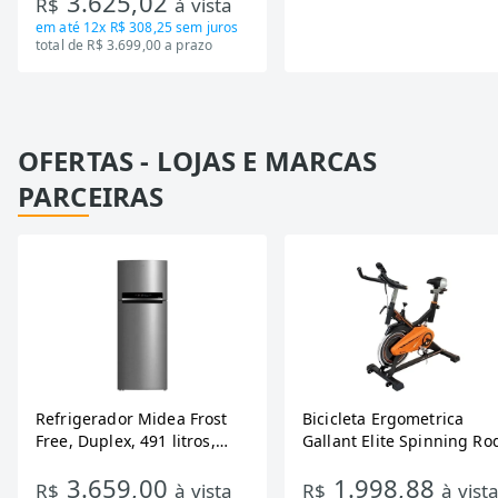
3.625,02
R$
à vista
Bivolt
em até
12x R$ 308,25
sem juros
total de R$ 3.699,00 a prazo
OFERTAS - LOJAS E MARCAS
PARCEIRAS
Refrigerador Midea Frost
Bicicleta Ergometrica
Free, Duplex, 491 litros,
Gallant Elite Spinning Ro
Inverter, Inox e Bivolt (MD-
de Inercia 13KG ate 110K
3.659,00
1.998,88
RT650EVK463)
Mecanica GSB13HBTA-PT
R$
à vista
R$
à vist