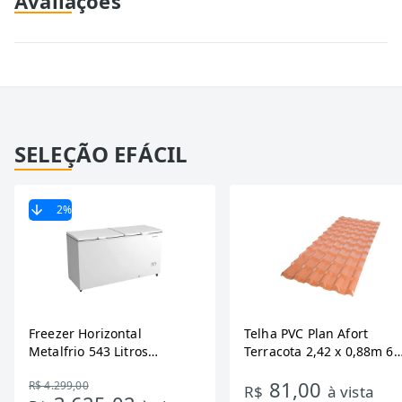
Avaliações
SELEÇÃO EFÁCIL
2
%
Freezer Horizontal
Telha PVC Plan Afort
Metalfrio 543 Litros
Terracota 2,42 x 0,88m 6
DA550IF - Dupla Ação,
Ondas
81,00
R$ 4.299,00
Tecnologia Inverter, Branco,
R$
à vista