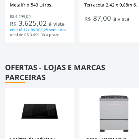
Metalfrio 543 Litros
Terracota 2,42 x 0,88m 6
DA550IF - Dupla Ação,
Ondas
87,00
R$ 4.299,00
Tecnologia Inverter, Branco,
R$
à vista
3.625,02
R$
à vista
Bivolt
em até
12x R$ 308,25
sem juros
total de R$ 3.699,00 a prazo
OFERTAS - LOJAS E MARCAS
PARCEIRAS