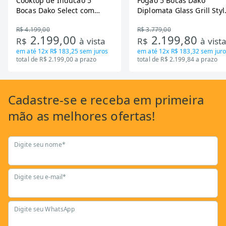
Cooktop de Inducao 5
Fogao 5 Bocas Dako
Bocas Dako Select com
Diplomata Glass Grill Styl
Zona Flexivel 220V
Timer Bivolt
R$ 4.199,00
R$ 3.779,00
2.199,00
2.199,80
R$
à vista
R$
à vist
em até
12x R$ 183,25
sem juros
em até
12x R$ 183,32
sem juro
total de R$ 2.199,00 a prazo
total de R$ 2.199,84 a prazo
Cadastre-se
e receba em primeira
mão as
melhores ofertas!
Digite seu nome*
Digite seu e-mail*
Digite seu WhatsApp