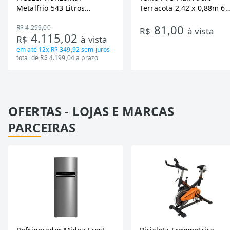
Metalfrio 543 Litros
Terracota 2,42 x 0,88m 6
DA550IF - Dupla Ação,
Ondas
81,00
R$ 4.299,00
Tecnologia Inverter, Branco,
R$
à vista
4.115,02
R$
à vista
Bivolt
em até
12x R$ 349,92
sem juros
total de R$ 4.199,04 a prazo
OFERTAS - LOJAS E MARCAS
PARCEIRAS