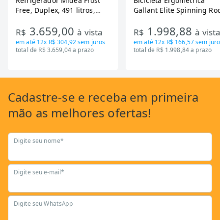
Refrigerador Midea Frost
Bicicleta Ergometrica
Free, Duplex, 491 litros,
Gallant Elite Spinning Ro
Inverter, Inox e Bivolt (MD-
de Inercia 13KG ate 110K
3.659,00
1.998,88
RT650EVK463)
Mecanica GSB13HBTA-PT
R$
à vista
R$
à vist
em até
12x R$ 304,92
sem juros
em até
12x R$ 166,57
sem juro
total de R$ 3.659,04 a prazo
total de R$ 1.998,84 a prazo
Cadastre-se
e receba em primeira
mão as
melhores ofertas!
Digite seu nome*
Digite seu e-mail*
Digite seu WhatsApp