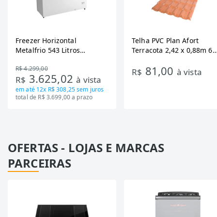
Freezer Horizontal
Telha PVC Plan Afort
Metalfrio 543 Litros
Terracota 2,42 x 0,88m 6
DA550IF - Dupla Ação,
Ondas
81,00
R$ 4.299,00
Tecnologia Inverter, Branco,
R$
à vista
3.625,02
R$
à vista
Bivolt
em até
12x R$ 308,25
sem juros
total de R$ 3.699,00 a prazo
OFERTAS - LOJAS E MARCAS
PARCEIRAS