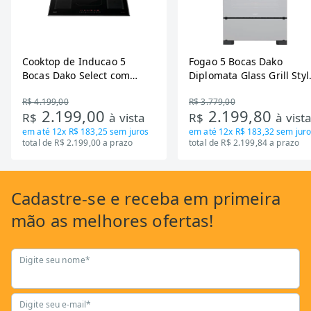
Cooktop de Inducao 5
Fogao 5 Bocas Dako
Bocas Dako Select com
Diplomata Glass Grill Styl
Zona Flexivel 220V
Timer Bivolt
R$ 4.199,00
R$ 3.779,00
2.199,00
2.199,80
R$
à vista
R$
à vist
em até
12x R$ 183,25
sem juros
em até
12x R$ 183,32
sem juro
total de R$ 2.199,00 a prazo
total de R$ 2.199,84 a prazo
Cadastre-se
e receba em primeira
mão as
melhores ofertas!
Digite seu nome*
Digite seu e-mail*