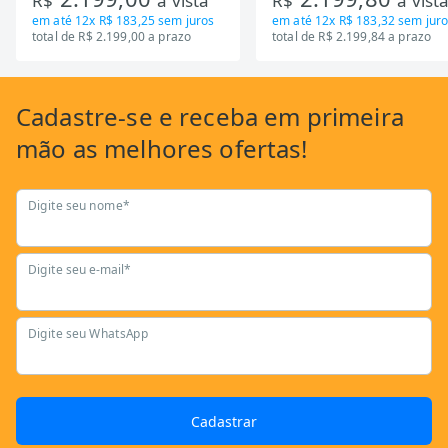
R$
à vista
R$
à vist
em até
12x R$ 183,25
sem juros
em até
12x R$ 183,32
sem juro
total de R$ 2.199,00 a prazo
total de R$ 2.199,84 a prazo
Cadastre-se
e receba em primeira
mão as
melhores ofertas!
Digite seu nome*
Digite seu e-mail*
Digite seu WhatsApp
Cadastrar