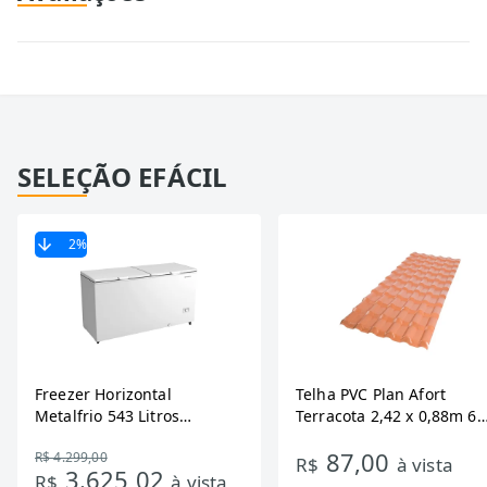
SELEÇÃO EFÁCIL
2
%
Freezer Horizontal
Telha PVC Plan Afort
Metalfrio 543 Litros
Terracota 2,42 x 0,88m 6
DA550IF - Dupla Ação,
Ondas
87,00
R$ 4.299,00
Tecnologia Inverter, Branco,
R$
à vista
3.625,02
R$
à vista
Bivolt