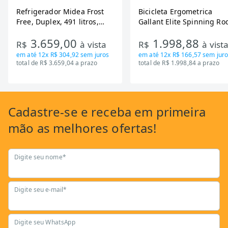
Refrigerador Midea Frost
Bicicleta Ergometrica
Free, Duplex, 491 litros,
Gallant Elite Spinning Ro
Inverter, Inox e Bivolt (MD-
de Inercia 13KG ate 110K
3.659,00
1.998,88
RT650EVK463)
Mecanica GSB13HBTA-PT
R$
à vista
R$
à vist
em até
12x R$ 304,92
sem juros
em até
12x R$ 166,57
sem juro
total de R$ 3.659,04 a prazo
total de R$ 1.998,84 a prazo
Cadastre-se
e receba em primeira
mão as
melhores ofertas!
Digite seu nome*
Digite seu e-mail*
Digite seu WhatsApp