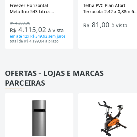
Freezer Horizontal
Telha PVC Plan Afort
Metalfrio 543 Litros
Terracota 2,42 x 0,88m 6
DA550IF - Dupla Ação,
Ondas
81,00
R$ 4.299,00
Tecnologia Inverter, Branco,
R$
à vista
4.115,02
R$
à vista
Bivolt
em até
12x R$ 349,92
sem juros
total de R$ 4.199,04 a prazo
OFERTAS - LOJAS E MARCAS
PARCEIRAS