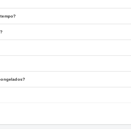
o tempo?
s?
?
 congelados?
?