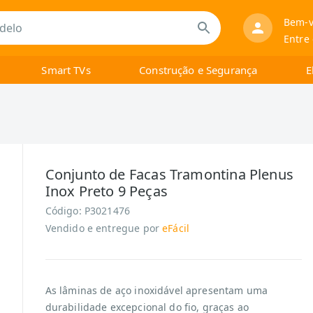
Bem-v
Entre
Smart TVs
Construção e Segurança
E
Conjunto de Facas Tramontina Plenus
Inox Preto 9 Peças
Código:
P3021476
Vendido e entregue por
eFácil
As lâminas de aço inoxidável apresentam uma
durabilidade excepcional do fio, graças ao