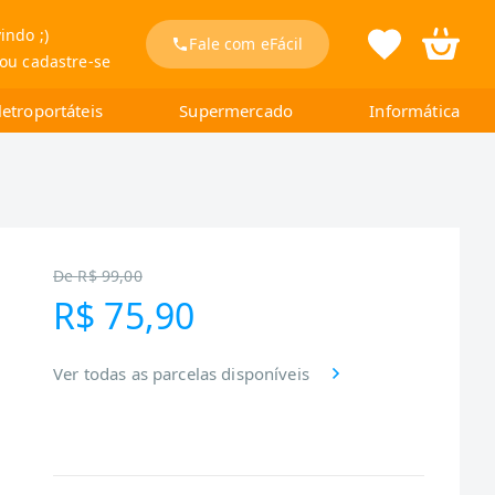
indo ;)
Fale com eFácil
 ou cadastre-se
letroportáteis
Supermercado
Informática
De
R$ 99,00
R$ 75,90
Ver todas as parcelas disponíveis