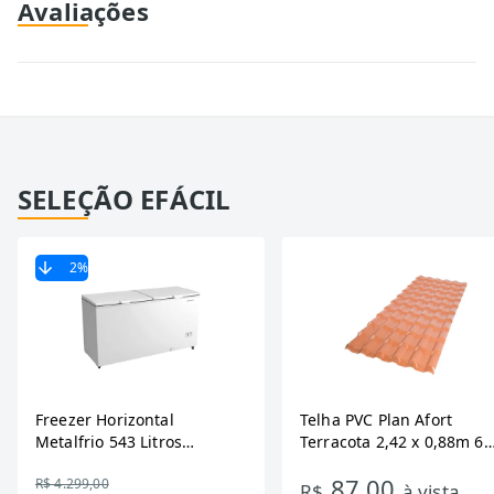
Avaliações
SELEÇÃO EFÁCIL
2
%
Freezer Horizontal
Telha PVC Plan Afort
Metalfrio 543 Litros
Terracota 2,42 x 0,88m 6
DA550IF - Dupla Ação,
Ondas
87,00
R$ 4.299,00
Tecnologia Inverter, Branco,
R$
à vista