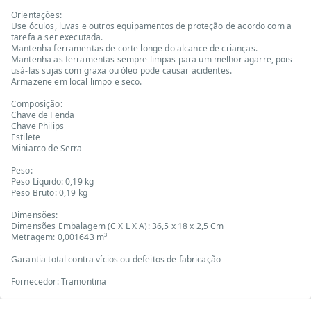
Orientações:
Use óculos, luvas e outros equipamentos de proteção de acordo com a
tarefa a ser executada.
Mantenha ferramentas de corte longe do alcance de crianças.
Mantenha as ferramentas sempre limpas para um melhor agarre, pois
usá-las sujas com graxa ou óleo pode causar acidentes.
Armazene em local limpo e seco.
Composição:
Chave de Fenda
Chave Philips
Estilete
Miniarco de Serra
Peso:
Peso Líquido: 0,19 kg
Peso Bruto: 0,19 kg
Dimensões:
Dimensões Embalagem (C X L X A): 36,5 x 18 x 2,5 Cm
Metragem: 0,001643 m³
Garantia total contra vícios ou defeitos de fabricação
Fornecedor: Tramontina