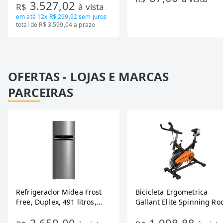
3.527,02
R$
à vista
Bivolt
em até
12x R$ 299,92
sem juros
total de R$ 3.599,04 a prazo
OFERTAS - LOJAS E MARCAS
PARCEIRAS
Refrigerador Midea Frost
Bicicleta Ergometrica
Free, Duplex, 491 litros,
Gallant Elite Spinning Ro
Inverter, Inox e Bivolt (MD-
de Inercia 13KG ate 110K
RT650EVK463)
Mecanica GSB13HBTA-PT